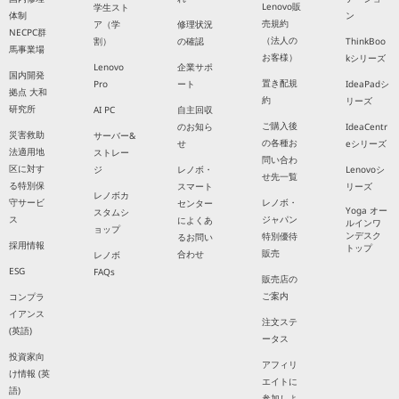
Lenovo販
学生スト
体制
ン
売規約
ア（学
修理状況
NECPC群
（法人の
割）
の確認
ThinkBoo
馬事業場
お客様）
kシリーズ
Lenovo
企業サポ
国内開発
置き配規
Pro
ート
IdeaPadシ
拠点 大和
約
リーズ
研究所
AI PC
自主回収
ご購入後
のお知ら
IdeaCentr
災害救助
サーバー&
の各種お
せ
eシリーズ
法適用地
ストレー
問い合わ
区に対す
ジ
レノボ・
Lenovoシ
せ先一覧
る特別保
スマート
リーズ
レノボカ
守サービ
レノボ・
センター
Yoga オー
スタムシ
ス
ジャパン
によくあ
ルインワ
ョップ
ンデスク
特別優待
るお問い
採用情報
トップ
販売
合わせ
レノボ
ESG
FAQs
販売店の
ご案内
コンプラ
イアンス
注文ステ
(英語)
ータス
投資家向
アフィリ
け情報 (英
エイトに
語)
参加しよ