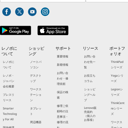
レノボに
ショッピ
サポート
リソース
ポートフ
ついて
ング
ォリオ
重要情報
お問い合
レノボに
ノートパ
わせ先一
ThinkPad
新着情報
ついて
ソコン
覧
シリーズ
お問い合
レノボ・
デスクト
お役立ち
Yogaシリ
わせ・修
ジャパン
ップ
コラム
ーズ
理依頼
会社概要
ワークス
ショッピ
Legionシ
保証の検
プレスリ
テーショ
ングヘル
リーズ
索
リース
ン
プ
ThinkCent
修理ご依
Lenovo販
Smarter
タブレッ
reシリー
頼時の注
売規約
Technolog
ト
ズ
（個人の
意事項・
y For All
お客様）
周辺機器
修理の流
ワークス
国内修理
れ
テーショ