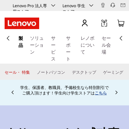
Lenovo Pro 法人専
Lenovo 学生
用ストア
ストア
メ
製
イ
ソリュ
サ
サ
レノボ
セー
ン
品
ーショ
ー
ポ
につい
ル会
コ
ン
ビ
ー
て
場
ン
ス
ト
テ
ン
セール・ 特集
ノートパソコン
デスクトップ
ゲーミング
ツ
に
学生、保護者、教職員、予備校生なら特別割引で
ス
ご購入頂けます！学生向け学生ストアは
こちら
Currently displaying item 4 of
キ
ッ
プ
す
る