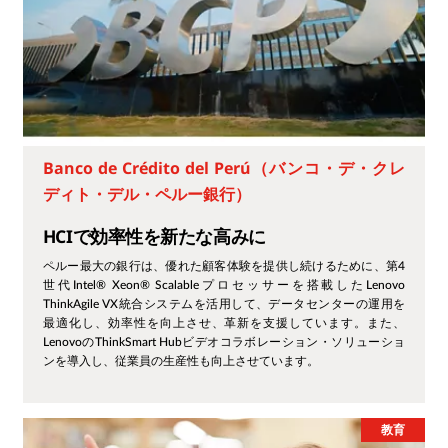
Banco de Crédito del Perú（バンコ・デ・クレ
ディト・デル・ペルー銀行）
HCIで効率性を新たな高みに
ペルー最大の銀行は、優れた顧客体験を提供し続けるために、第4
世代Intel® Xeon® Scalableプロセッサーを搭載したLenovo
ThinkAgile VX統合システムを活用して、データセンターの運用を
最適化し、効率性を向上させ、革新を支援しています。また、
LenovoのThinkSmart Hubビデオコラボレーション・ソリューショ
ンを導入し、従業員の生産性も向上させています。
教育