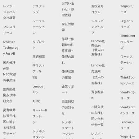
お問い合
レノボ・
デスクト
お役立ち
Yogaシリ
わせ・修
ジャパン
ップ
コラム
ーズ
理依頼
会社概要
ワークス
ショッピ
Legionシ
保証の検
プレスリ
テーショ
ングヘル
リーズ
索
リース
ン
プ
ThinkCent
修理ご依
Lenovo販
Smarter
タブレッ
reシリー
頼時の注
売規約
Technolog
ト
ズ
（個人の
意事項・
y For All
お客様）
周辺機器
修理の流
ワークス
国内修理
れ
テーショ
Lenovo販
学生スト
体制
ン
売規約
ア（学
修理状況
NECPC群
（法人の
割）
の確認
ThinkBoo
馬事業場
お客様）
kシリーズ
Lenovo
企業サポ
国内開発
置き配規
Pro
ート
IdeaPadシ
拠点 大和
約
リーズ
研究所
AI PC
自主回収
ご購入後
のお知ら
IdeaCentr
災害救助
サーバー&
の各種お
せ
eシリーズ
法適用地
ストレー
問い合わ
区に対す
ジ
レノボ・
Lenovoシ
せ先一覧
る特別保
スマート
リーズ
レノボカ
守サービ
レノボ・
センター
Yoga オー
スタムシ