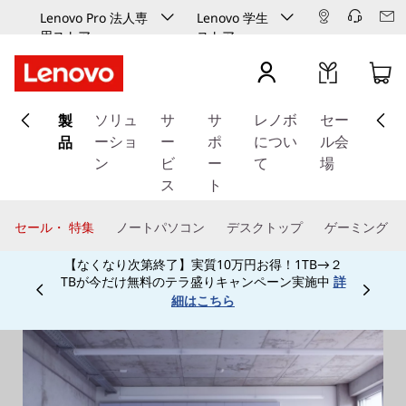
Lenovo Pro 法人専
Lenovo 学生
用ストア
ストア
メ
製
イ
ソリュ
サ
サ
レノボ
セー
ン
品
ーショ
ー
ポ
につい
ル会
コ
ン
ビ
ー
て
場
ン
ス
ト
テ
ン
セール・ 特集
ノートパソコン
デスクトップ
ゲーミング
ツ
に
学生、保護者、教職員、予備校生なら特別割引で
ス
ご購入頂けます！学生向け学生ストアは
こちら
Currently displaying item 4 of
キ
ッ
プ
す
る