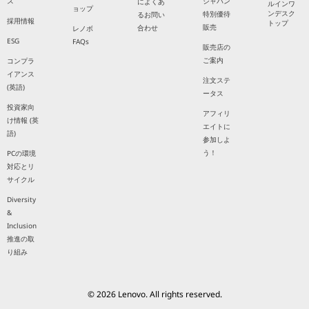
ス
ジャパン
によくあ
ルインワ
ョップ
ンデスク
特別優待
るお問い
採用情報
トップ
販売
合わせ
レノボ
ESG
FAQs
販売店の
ご案内
コンプラ
イアンス
注文ステ
(英語)
ータス
投資家向
アフィリ
け情報 (英
エイトに
語)
参加しよ
う！
PCの環境
対応とリ
サイクル
Diversity
&
Inclusion
推進の取
り組み
© 2026 Lenovo. All rights reserved.