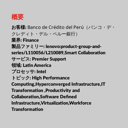
概要
Banco de Crédito del Perú（バンコ・デ・
お客様:
クレディト・デル・ペルー銀行）
業界:
Finance
製品ファミリー:
lenovo:product-group-and-
series/L110056/L210089,Smart Collaboration
サービス:
Premier Support
領域:
Latin America
プロセッサ:
Intel
トピック:
High Performance
Computing,Hyperconverged Infrastructure,IT
Transformation ,Productivity and
Collaboration,Software Defined
Infrastructure,Virtualization,Workforce
Transformation