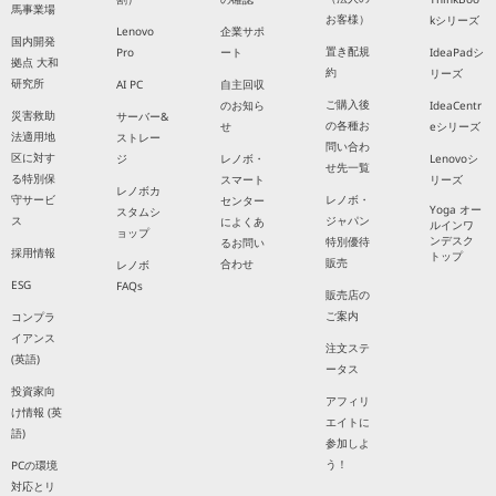
馬事業場
お客様）
kシリーズ
Lenovo
企業サポ
国内開発
置き配規
Pro
ート
IdeaPadシ
拠点 大和
約
リーズ
研究所
AI PC
自主回収
ご購入後
のお知ら
IdeaCentr
災害救助
サーバー&
の各種お
せ
eシリーズ
法適用地
ストレー
問い合わ
区に対す
ジ
レノボ・
Lenovoシ
せ先一覧
る特別保
スマート
リーズ
レノボカ
守サービ
レノボ・
センター
Yoga オー
スタムシ
ス
ジャパン
によくあ
ルインワ
ョップ
ンデスク
特別優待
るお問い
採用情報
トップ
販売
合わせ
レノボ
ESG
FAQs
販売店の
ご案内
コンプラ
イアンス
注文ステ
(英語)
ータス
投資家向
アフィリ
け情報 (英
エイトに
語)
参加しよ
う！
PCの環境
対応とリ