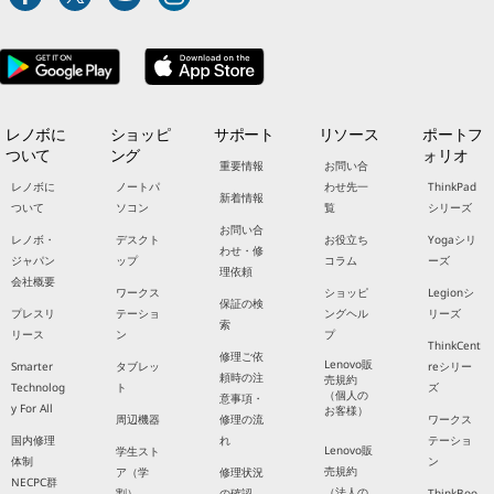
レノボに
ショッピ
サポート
リソース
ポートフ
ついて
ング
ォリオ
重要情報
お問い合
レノボに
ノートパ
わせ先一
ThinkPad
新着情報
ついて
ソコン
覧
シリーズ
お問い合
レノボ・
デスクト
お役立ち
Yogaシリ
わせ・修
ジャパン
ップ
コラム
ーズ
理依頼
会社概要
ワークス
ショッピ
Legionシ
保証の検
プレスリ
テーショ
ングヘル
リーズ
索
リース
ン
プ
ThinkCent
修理ご依
Lenovo販
Smarter
タブレッ
reシリー
頼時の注
売規約
Technolog
ト
ズ
（個人の
意事項・
y For All
お客様）
周辺機器
修理の流
ワークス
国内修理
れ
テーショ
Lenovo販
学生スト
体制
ン
売規約
ア（学
修理状況
NECPC群
（法人の
割）
の確認
ThinkBoo