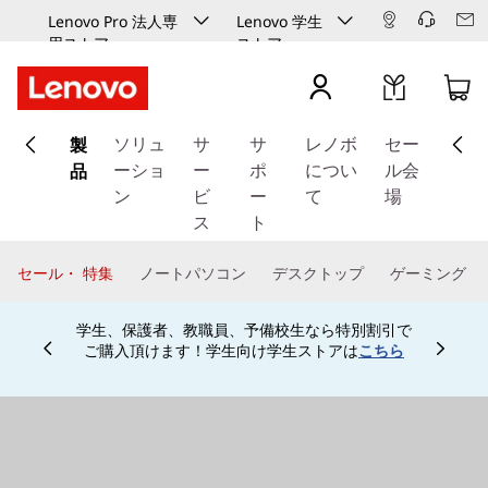
Lenovo Pro 法人専
Lenovo 学生
用ストア
ストア
メ
製
イ
ソリュ
サ
サ
レノボ
セー
ン
品
ーショ
ー
ポ
につい
ル会
コ
ン
ビ
ー
て
場
ン
ス
ト
テ
ン
セール・ 特集
ノートパソコン
デスクトップ
ゲーミング
ツ
に
学生、保護者、教職員、予備校生なら特別割引で
ス
ご購入頂けます！学生向け学生ストアは
こちら
Currently displaying item 4 of
キ
ッ
プ
す
る