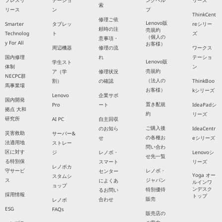
プレスリ
テーショ
ングヘル
リーズ
索
リース
ン
プ
ThinkCent
修理ご依
Lenovo販
Smarter
タブレッ
reシリー
頼時の注
売規約
Technolog
ト
ズ
（個人の
意事項・
y For All
お客様）
周辺機器
修理の流
ワークス
国内修理
れ
テーショ
Lenovo販
学生スト
体制
ン
売規約
ア（学
修理状況
NECPC群
（法人の
割）
の確認
ThinkBoo
馬事業場
お客様）
kシリーズ
Lenovo
企業サポ
国内開発
置き配規
Pro
ート
IdeaPadシ
拠点 大和
約
リーズ
研究所
AI PC
自主回収
ご購入後
のお知ら
IdeaCentr
災害救助
サーバー&
の各種お
せ
eシリーズ
法適用地
ストレー
問い合わ
区に対す
ジ
レノボ・
Lenovoシ
せ先一覧
る特別保
スマート
リーズ
レノボカ
守サービ
レノボ・
センター
Yoga オー
スタムシ
ス
ジャパン
によくあ
ルインワ
ョップ
ンデスク
特別優待
るお問い
採用情報
トップ
販売
合わせ
レノボ
ESG
FAQs
販売店の