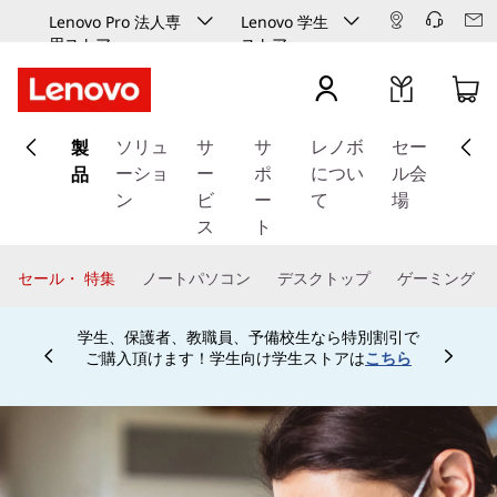
Lenovo Pro 法人専
Lenovo 学生
用ストア
ストア
メ
製
イ
ソリュ
サ
サ
レノボ
セー
ン
品
ーショ
ー
ポ
につい
ル会
コ
ン
ビ
ー
て
場
ン
ス
ト
テ
ン
セール・ 特集
ノートパソコン
デスクトップ
ゲーミング
ツ
に
学生、保護者、教職員、予備校生なら特別割引で
ス
ご購入頂けます！学生向け学生ストアは
こちら
Currently displaying item 4 of
キ
ッ
プ
す
る