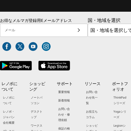
国・地域を選択
お得なメルマガ登録用Eメールアドレス
メール
レノボに
ショッピ
サポート
リソース
ポートフ
ついて
ング
ォリオ
重要情報
お問い合
レノボに
ノートパ
わせ先一
ThinkPad
新着情報
ついて
ソコン
覧
シリーズ
お問い合
レノボ・
デスクト
お役立ち
Yogaシリ
わせ・修
ジャパン
ップ
コラム
ーズ
理依頼
会社概要
ワークス
ショッピ
Legionシ
保証の検