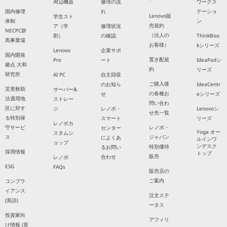
周辺機器
修理の流
ワークス
国内修理
れ
テーショ
Lenovo販
学生スト
体制
ン
売規約
ア（学
修理状況
NECPC群
（法人の
割）
の確認
ThinkBoo
馬事業場
お客様）
kシリーズ
Lenovo
企業サポ
国内開発
置き配規
Pro
ート
IdeaPadシ
拠点 大和
約
リーズ
研究所
AI PC
自主回収
ご購入後
のお知ら
IdeaCentr
災害救助
サーバー&
の各種お
せ
eシリーズ
法適用地
ストレー
問い合わ
区に対す
ジ
レノボ・
Lenovoシ
せ先一覧
る特別保
スマート
リーズ
レノボカ
守サービ
レノボ・
センター
Yoga オー
スタムシ
ス
ジャパン
によくあ
ルインワ
ョップ
ンデスク
特別優待
るお問い
採用情報
トップ
販売
合わせ
レノボ
ESG
FAQs
販売店の
ご案内
コンプラ
イアンス
注文ステ
(英語)
ータス
投資家向
アフィリ
け情報 (英