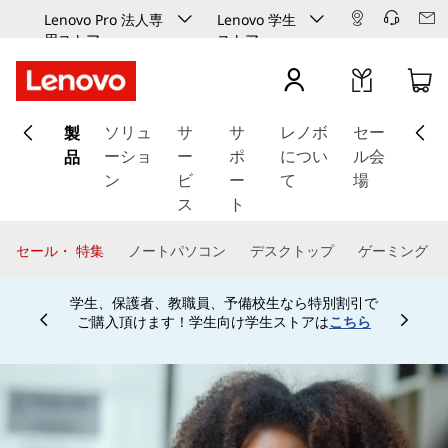
Lenovo Pro 法人専
Lenovo 学生
用ストア
ストア
メ
製
イ
ソリュ
サ
サ
レノボ
セー
ン
品
ーショ
ー
ポ
につい
ル会
コ
ン
ビ
ー
て
場
ン
ス
ト
テ
ン
セール・ 特集
ノートパソコン
デスクトップ
ゲーミング
ツ
に
学生、保護者、教職員、予備校生なら特別割引で
ス
ご購入頂けます！学生向け学生ストアは
こちら
Currently displaying item 4 of
キ
ッ
プ
す
る