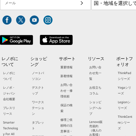
メール
レノボに
ショッピ
サポート
リソース
ポートフ
ついて
ング
ォリオ
重要情報
お問い合
レノボに
ノートパ
わせ先一
ThinkPad
新着情報
ついて
ソコン
覧
シリーズ
お問い合
レノボ・
デスクト
お役立ち
Yogaシリ
わせ・修
ジャパン
ップ
コラム
ーズ
理依頼
会社概要
ワークス
ショッピ
Legionシ
保証の検
プレスリ
テーショ
ングヘル
リーズ
索
リース
ン
プ
ThinkCent
修理ご依
Lenovo販
Smarter
タブレッ
reシリー
頼時の注
売規約
Technolog
ト
ズ
（個人の
意事項・
y For All
お客様）