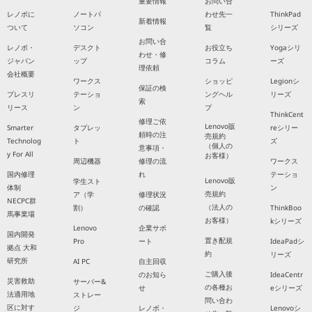
重要情報
お問い合
レノボに
ノートパ
わせ先一
ThinkPad
新着情報
ついて
ソコン
覧
シリーズ
お問い合
レノボ・
デスクト
お役立ち
Yogaシリ
わせ・修
ジャパン
ップ
コラム
ーズ
理依頼
会社概要
ワークス
ショッピ
Legionシ
保証の検
プレスリ
テーショ
ングヘル
リーズ
索
リース
ン
プ
ThinkCent
修理ご依
Lenovo販
Smarter
タブレッ
reシリー
頼時の注
売規約
Technolog
ト
ズ
（個人の
意事項・
y For All
お客様）
周辺機器
修理の流
ワークス
国内修理
れ
テーショ
Lenovo販
学生スト
体制
ン
売規約
ア（学
修理状況
NECPC群
（法人の
割）
の確認
ThinkBoo
馬事業場
お客様）
kシリーズ
Lenovo
企業サポ
国内開発
置き配規
Pro
ート
IdeaPadシ
拠点 大和
約
リーズ
研究所
AI PC
自主回収
ご購入後
のお知ら
IdeaCentr
災害救助
サーバー&
の各種お
せ
eシリーズ
法適用地
ストレー
問い合わ
区に対す
ジ
レノボ・
Lenovoシ