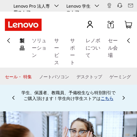
Lenovo Pro 法人専
Lenovo 学生
用ストア
ストア
メ
製
イ
ソリュ
サ
サ
レノボ
セー
ン
品
ーショ
ー
ポ
につい
ル会
コ
ン
ビ
ー
て
場
ン
ス
ト
テ
ン
セール・ 特集
ノートパソコン
デスクトップ
ゲーミング
ツ
に
学生、保護者、教職員、予備校生なら特別割引で
ス
ご購入頂けます！学生向け学生ストアは
こちら
Currently displaying item 4 of
キ
ッ
プ
す
る