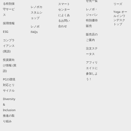
せ先一覧
る特別保
スマート
リーズ
レノボカ
守サービ
レノボ・
センター
Yoga オー
スタムシ
ス
ジャパン
によくあ
ルインワ
ョップ
ンデスク
特別優待
るお問い
採用情報
トップ
販売
合わせ
レノボ
ESG
FAQs
販売店の
ご案内
コンプラ
イアンス
注文ステ
(英語)
ータス
投資家向
アフィリ
け情報 (英
エイトに
語)
参加しよ
う！
PCの環境
対応とリ
サイクル
Diversity
&
Inclusion
推進の取
り組み