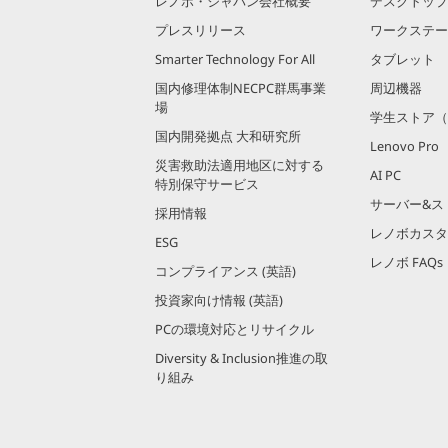
レノボ・ジャパン会社概要
デスクトップ
プレスリリース
ワークステー
Smarter Technology For All
タブレット
国内修理体制NECPC群馬事業
周辺機器
場
学生ストア（
国内開発拠点 大和研究所
Lenovo Pro
災害救助法適用地区に対する
AI PC
特別保守サービス
サーバー&ス
採用情報
レノボカスタ
ESG
レノボ FAQs
コンプライアンス (英語)
投資家向け情報 (英語)
PCの環境対応とリサイクル
Diversity & Inclusion推進の取
り組み