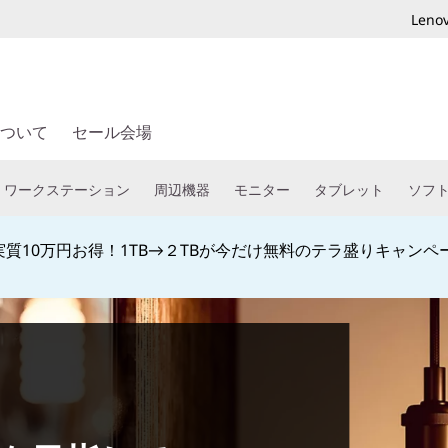
Len
ついて
セール会場
ワークステーション
周辺機器
モニター
タブレット
ソフ
教職員、予備校生なら特別割引でご購入頂けます！学生向け学
Currently displaying item 4 of