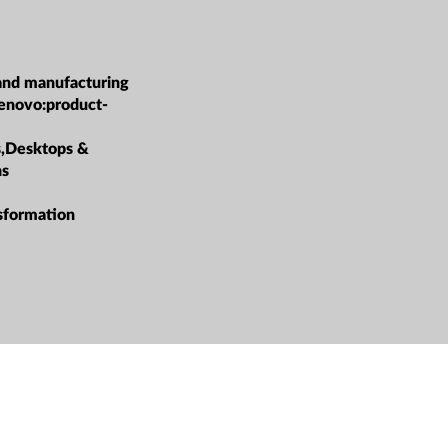
and manufacturing
lenovo:product-
s,Desktops &
ns
sformation