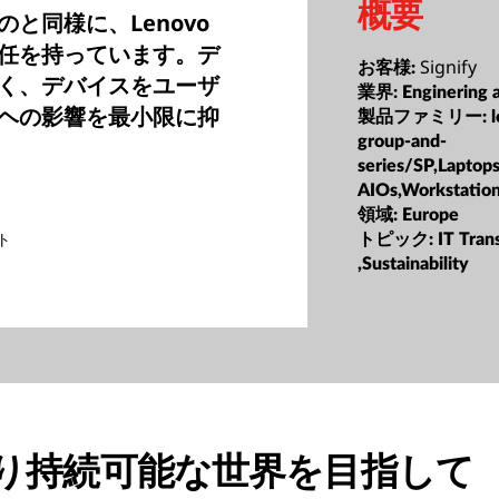
概要
と同様に、Lenovo
任を持っています。デ
Signify
お客様:
く、デバイスをユーザ
業界:
Enginering 
ヘの影響を最小限に抑
製品ファミリー:
group-and-
series/SP,Laptop
AIOs,Workstatio
領域:
Europe
ト
トピック:
IT Tran
,Sustainability
り持続可能な世界を目指して