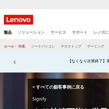
メ
製品
イ
ソリューション
サービス
サポート
レノボに
ン
コ
セール・ 特集
ノートパソコン
デスクトップ
ゲーミング
ン
テ
ン
学生、保護者、
ツ
に
ス
キ
< すべての顧客事例に戻る
ッ
プ
Signify
す
る