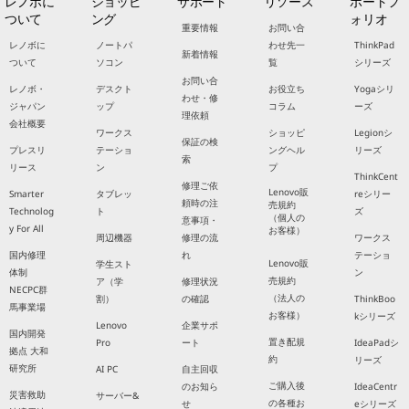
レノボに
ショッピ
サポート
リソース
ポートフ
ついて
ング
ォリオ
重要情報
お問い合
レノボに
ノートパ
わせ先一
ThinkPad
新着情報
ついて
ソコン
覧
シリーズ
お問い合
レノボ・
デスクト
お役立ち
Yogaシリ
わせ・修
ジャパン
ップ
コラム
ーズ
理依頼
会社概要
ワークス
ショッピ
Legionシ
保証の検
プレスリ
テーショ
ングヘル
リーズ
索
リース
ン
プ
ThinkCent
修理ご依
Lenovo販
Smarter
タブレッ
reシリー
頼時の注
売規約
Technolog
ト
ズ
（個人の
意事項・
y For All
お客様）
周辺機器
修理の流
ワークス
国内修理
れ
テーショ
Lenovo販
学生スト
体制
ン
売規約
ア（学
修理状況
NECPC群
（法人の
割）
の確認
ThinkBoo
馬事業場
お客様）
kシリーズ
Lenovo
企業サポ
国内開発
置き配規
Pro
ート
IdeaPadシ
拠点 大和
約
リーズ
研究所
AI PC
自主回収
ご購入後
のお知ら
IdeaCentr
災害救助
サーバー&
の各種お
せ
eシリーズ