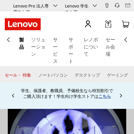
Lenovo Pro 法人専
Lenovo 学生
用ストア
ストア
メ
製
イ
ソリュ
サ
サ
レノボ
セー
ン
品
ーショ
ー
ポ
につい
ル会
コ
ン
ビ
ー
て
場
ン
ス
ト
テ
ン
セール・ 特集
ノートパソコン
デスクトップ
ゲーミング
ツ
に
学生、保護者、教職員、予備校生なら特別割引で
ス
ご購入頂けます！学生向け学生ストアは
こちら
Currently displaying item 4 of
キ
ッ
プ
す
る