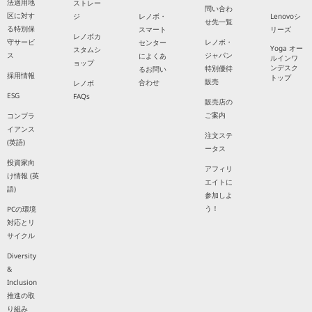
法適用地
ストレー
問い合わ
区に対す
ジ
レノボ・
Lenovoシ
せ先一覧
る特別保
スマート
リーズ
レノボカ
守サービ
レノボ・
センター
Yoga オー
スタムシ
ス
ジャパン
によくあ
ルインワ
ョップ
ンデスク
特別優待
るお問い
採用情報
トップ
販売
合わせ
レノボ
ESG
FAQs
販売店の
ご案内
コンプラ
イアンス
注文ステ
(英語)
ータス
投資家向
アフィリ
け情報 (英
エイトに
語)
参加しよ
う！
PCの環境
対応とリ
サイクル
Diversity
&
Inclusion
推進の取
り組み