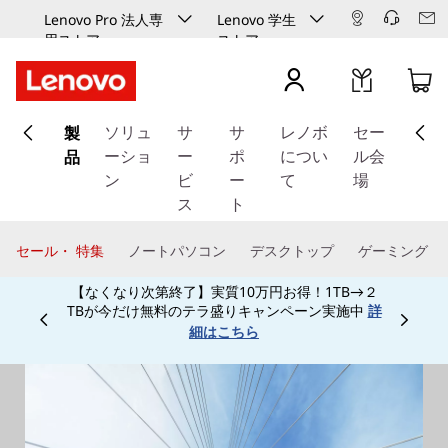
Lenovo Pro 法人専
Lenovo 学生
用ストア
ストア
メ
製
イ
ソリュ
サ
サ
レノボ
セー
ン
品
ーショ
ー
ポ
につい
ル会
コ
ン
ビ
ー
て
場
ン
ス
ト
テ
ン
セール・ 特集
ノートパソコン
デスクトップ
ゲーミング
ツ
【なくなり次第終了】実質10万円お得！1TB→２
に
TBが今だけ無料のテラ盛りキャンペーン実施中
詳
ス
Currently displaying item 3 of
細はこちら
キ
ッ
プ
す
る