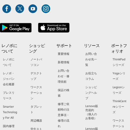
レノボに
ショッピ
サポート
リソース
ポートフ
ついて
ング
ォリオ
重要情報
お問い合
レノボに
ノートパ
わせ先一
ThinkPad
新着情報
ついて
ソコン
覧
シリーズ
お問い合
レノボ・
デスクト
お役立ち
Yogaシリ
わせ・修
ジャパン
ップ
コラム
ーズ
理依頼
会社概要
ワークス
ショッピ
Legionシ
保証の検
プレスリ
テーショ
ングヘル
リーズ
索
リース
ン
プ
ThinkCent
修理ご依
Lenovo販
Smarter
タブレッ
reシリー
頼時の注
売規約
Technolog
ト
ズ
（個人の
意事項・
y For All
お客様）
周辺機器
修理の流
ワークス
国内修理
れ
テーショ
Lenovo販
学生スト