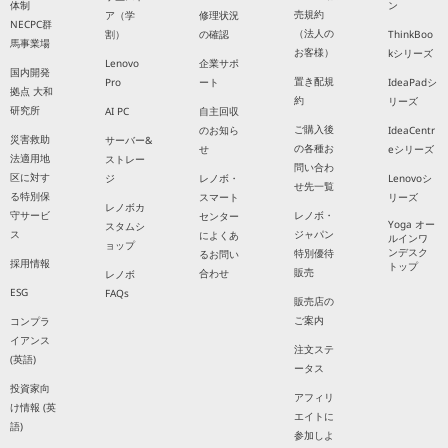
体制
ン
売規約
ア（学
修理状況
NECPC群
（法人の
割）
の確認
ThinkBoo
馬事業場
お客様）
kシリーズ
Lenovo
企業サポ
国内開発
置き配規
Pro
ート
IdeaPadシ
拠点 大和
約
リーズ
研究所
AI PC
自主回収
ご購入後
のお知ら
IdeaCentr
災害救助
サーバー&
の各種お
せ
eシリーズ
法適用地
ストレー
問い合わ
区に対す
ジ
レノボ・
Lenovoシ
せ先一覧
る特別保
スマート
リーズ
レノボカ
守サービ
レノボ・
センター
Yoga オー
スタムシ
ス
ジャパン
によくあ
ルインワ
ョップ
ンデスク
特別優待
るお問い
採用情報
トップ
販売
合わせ
レノボ
ESG
FAQs
販売店の
ご案内
コンプラ
イアンス
注文ステ
(英語)
ータス
投資家向
アフィリ
け情報 (英
エイトに
語)
参加しよ