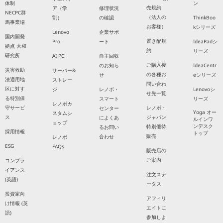
体制
ン
売規約
ア（学
修理状況
NECPC群
（法人の
割）
の確認
ThinkBoo
馬事業場
お客様）
kシリーズ
Lenovo
企業サポ
国内開発
置き配規
Pro
ート
IdeaPadシ
拠点 大和
約
リーズ
研究所
AI PC
自主回収
ご購入後
のお知ら
IdeaCentr
災害救助
サーバー&
の各種お
せ
eシリーズ
法適用地
ストレー
問い合わ
区に対す
ジ
レノボ・
Lenovoシ
せ先一覧
る特別保
スマート
リーズ
レノボカ
守サービ
レノボ・
センター
Yoga オー
スタムシ
ス
ジャパン
によくあ
ルインワ
ョップ
ンデスク
特別優待
るお問い
採用情報
トップ
販売
合わせ
レノボ
ESG
FAQs
販売店の
ご案内
コンプラ
イアンス
注文ステ
(英語)
ータス
投資家向
アフィリ
け情報 (英
エイトに
語)
参加しよ