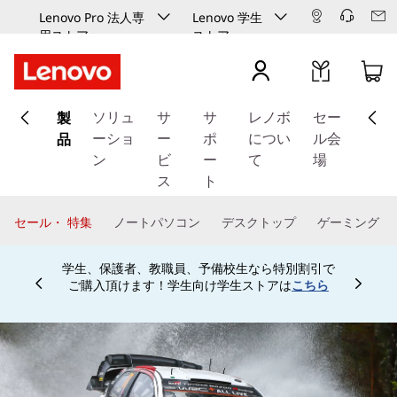
Lenovo Pro 法人専
Lenovo 学生
用ストア
ストア
メ
製
イ
ソリュ
サ
サ
レノボ
セー
ン
品
ーショ
ー
ポ
につい
ル会
コ
ン
ビ
ー
て
場
ン
ス
ト
テ
ン
セール・ 特集
ノートパソコン
デスクトップ
ゲーミング
ツ
に
学生、保護者、教職員、予備校生なら特別割引で
ス
ご購入頂けます！学生向け学生ストアは
こちら
Currently displaying item 4 of
キ
ッ
プ
す
る