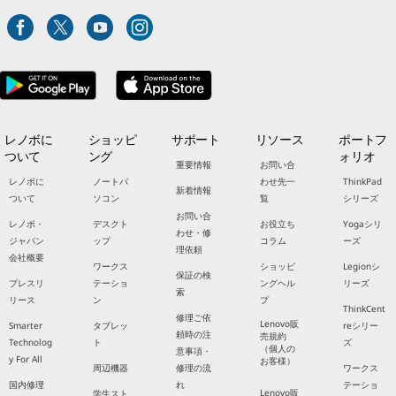
レノボに
ショッピ
サポート
リソース
ポートフ
ついて
ング
ォリオ
重要情報
お問い合
レノボに
ノートパ
わせ先一
ThinkPad
新着情報
ついて
ソコン
覧
シリーズ
お問い合
レノボ・
デスクト
お役立ち
Yogaシリ
わせ・修
ジャパン
ップ
コラム
ーズ
理依頼
会社概要
ワークス
ショッピ
Legionシ
保証の検
プレスリ
テーショ
ングヘル
リーズ
索
リース
ン
プ
ThinkCent
修理ご依
Lenovo販
Smarter
タブレッ
reシリー
頼時の注
売規約
Technolog
ト
ズ
（個人の
意事項・
y For All
お客様）
周辺機器
修理の流
ワークス
国内修理
れ
テーショ
Lenovo販
学生スト