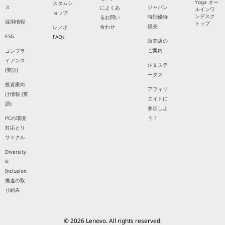
Yoga オー
スタムシ
ス
ジャパン
によくあ
ルインワ
ョップ
ンデスク
特別優待
るお問い
採用情報
トップ
販売
合わせ
レノボ
ESG
FAQs
販売店の
ご案内
コンプラ
イアンス
注文ステ
(英語)
ータス
投資家向
アフィリ
け情報 (英
エイトに
語)
参加しよ
う！
PCの環境
対応とリ
サイクル
Diversity
&
Inclusion
推進の取
り組み
© 2026 Lenovo. All rights reserved.