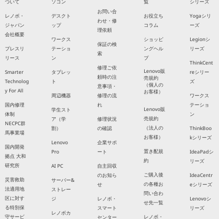
ついて
ソコン
覧
シリーズ
お問い合
レノボ・
デスクト
お役立ち
Yogaシリ
わせ・修
ジャパン
ップ
コラム
ーズ
理依頼
会社概要
ワークス
ショッピ
Legionシ
保証の検
プレスリ
テーショ
ングヘル
リーズ
索
リース
ン
プ
ThinkCent
修理ご依
Lenovo販
Smarter
タブレッ
reシリー
頼時の注
売規約
Technolog
ト
ズ
（個人の
意事項・
y For All
お客様）
周辺機器
修理の流
ワークス
国内修理
れ
テーショ
Lenovo販
学生スト
体制
ン
売規約
ア（学
修理状況
NECPC群
（法人の
割）
の確認
ThinkBoo
馬事業場
お客様）
kシリーズ
Lenovo
企業サポ
国内開発
置き配規
Pro
ート
IdeaPadシ
拠点 大和
約
リーズ
研究所
AI PC
自主回収
ご購入後
のお知ら
IdeaCentr
災害救助
サーバー&
の各種お
せ
eシリーズ
法適用地
ストレー
問い合わ
区に対す
ジ
レノボ・
Lenovoシ
せ先一覧
る特別保
スマート
リーズ
レノボカ
守サービ
レノボ・
センター