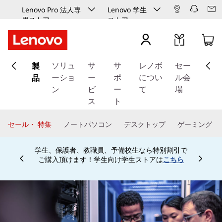
Lenovo Pro 法人専
Lenovo 学生
用ストア
ストア
メ
製
イ
ソリュ
サ
サ
レノボ
セー
ン
品
ーショ
ー
ポ
につい
ル会
コ
ン
ビ
ー
て
場
ン
ス
ト
テ
ン
セール・ 特集
ノートパソコン
デスクトップ
ゲーミング
ツ
に
学生、保護者、教職員、予備校生なら特別割引で
ス
ご購入頂けます！学生向け学生ストアは
こちら
Currently displaying item 4 of
キ
ッ
プ
す
る