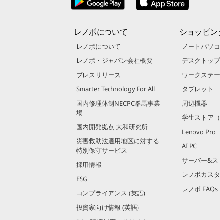
レノボについて
ショッピン
レノボについて
ノートパソコ
レノボ・ジャパン会社概要
デスクトップ
プレスリリース
ワークステー
Smarter Technology For All
タブレット
国内修理体制NECPC群馬事業
周辺機器
場
学生ストア（
国内開発拠点 大和研究所
Lenovo Pro
災害救助法適用地区に対する
AI PC
特別保守サービス
サーバー&ス
採用情報
レノボカスタ
ESG
レノボ FAQs
コンプライアンス (英語)
投資家向け情報 (英語)