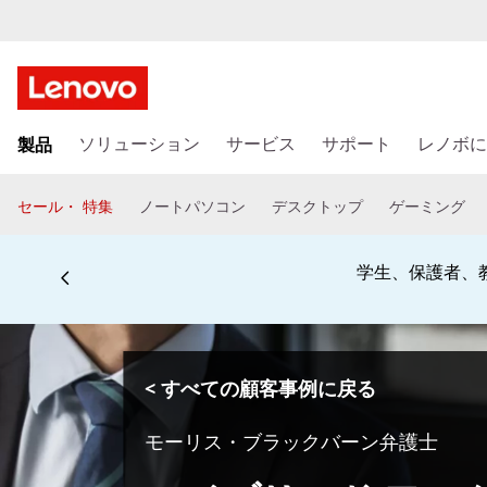
メ
製品
イ
ソリューション
サービス
サポート
レノボに
ン
コ
セール・ 特集
ノートパソコン
デスクトップ
ゲーミング
ン
テ
ン
学生、保護者、
ツ
に
ス
キ
< すべての顧客事例に戻る
ッ
プ
モーリス・ブラックバーン弁護士
す
る