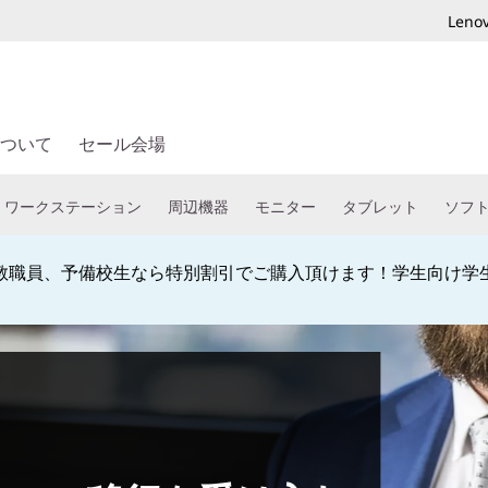
Len
ついて
セール会場
ワークステーション
周辺機器
モニター
タブレット
ソフ
教職員、予備校生なら特別割引でご購入頂けます！学生向け学
Currently displaying item 4 of