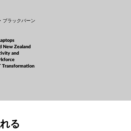
・ブラックバーン
Laptops
nd New Zealand
ivity and
rkforce
T Transformation
入れる