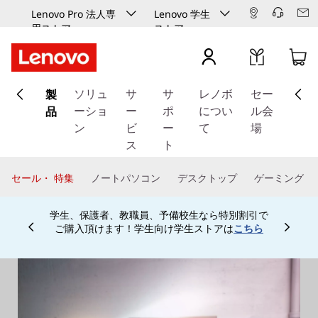
Lenovo Pro 法人専
Lenovo 学生
用ストア
ストア
メ
製
イ
ソリュ
サ
サ
レノボ
セー
ン
品
ーショ
ー
ポ
につい
ル会
コ
ン
ビ
ー
て
場
ン
ス
ト
テ
ン
セール・ 特集
ノートパソコン
デスクトップ
ゲーミング
ツ
に
学生、保護者、教職員、予備校生なら特別割引で
ス
ご購入頂けます！学生向け学生ストアは
こちら
Currently displaying item 4 of
キ
ッ
プ
す
る