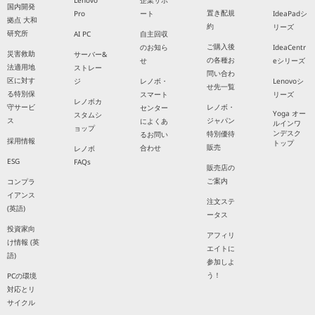
Lenovo
企業サポ
国内開発
置き配規
Pro
ート
IdeaPadシ
拠点 大和
約
リーズ
研究所
AI PC
自主回収
ご購入後
のお知ら
IdeaCentr
災害救助
サーバー&
の各種お
せ
eシリーズ
法適用地
ストレー
問い合わ
区に対す
ジ
レノボ・
Lenovoシ
せ先一覧
る特別保
スマート
リーズ
レノボカ
守サービ
レノボ・
センター
Yoga オー
スタムシ
ス
ジャパン
によくあ
ルインワ
ョップ
ンデスク
特別優待
るお問い
採用情報
トップ
販売
合わせ
レノボ
ESG
FAQs
販売店の
ご案内
コンプラ
イアンス
注文ステ
(英語)
ータス
投資家向
アフィリ
け情報 (英
エイトに
語)
参加しよ
う！
PCの環境
対応とリ
サイクル