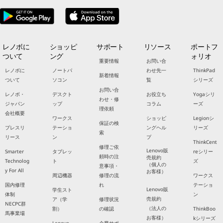
レノボに
ショッピ
サポート
リソース
ポートフ
ついて
ング
ォリオ
重要情報
お問い合
レノボに
ノートパ
わせ先一
ThinkPad
新着情報
ついて
ソコン
覧
シリーズ
お問い合
レノボ・
デスクト
お役立ち
Yogaシリ
わせ・修
ジャパン
ップ
コラム
ーズ
理依頼
会社概要
ワークス
ショッピ
Legionシ
保証の検
プレスリ
テーショ
ングヘル
リーズ
索
リース
ン
プ
ThinkCent
修理ご依
Lenovo販
Smarter
タブレッ
reシリー
頼時の注
売規約
Technolog
ト
ズ
（個人の
意事項・
y For All
お客様）
周辺機器
修理の流
ワークス
国内修理
れ
テーショ
Lenovo販
学生スト
体制
ン
売規約
ア（学
修理状況
NECPC群
（法人の
割）
の確認
ThinkBoo
馬事業場
お客様）
kシリーズ