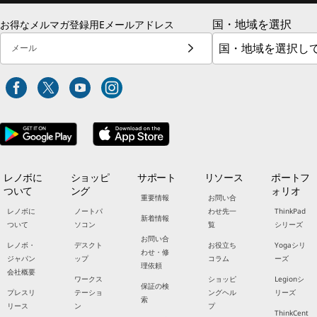
国・地域を選択
お得なメルマガ登録用Eメールアドレス
メール
レノボに
ショッピ
サポート
リソース
ポートフ
ついて
ング
ォリオ
重要情報
お問い合
レノボに
ノートパ
わせ先一
ThinkPad
新着情報
ついて
ソコン
覧
シリーズ
お問い合
レノボ・
デスクト
お役立ち
Yogaシリ
わせ・修
ジャパン
ップ
コラム
ーズ
理依頼
会社概要
ワークス
ショッピ
Legionシ
保証の検
プレスリ
テーショ
ングヘル
リーズ
索
リース
ン
プ
ThinkCent