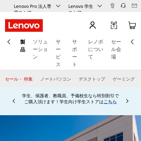
Lenovo Pro 法人専
Lenovo 学生
用ストア
ストア
メ
製
イ
ソリュ
サ
サ
レノボ
セー
ン
品
ーショ
ー
ポ
につい
ル会
コ
ン
ビ
ー
て
場
ン
ス
ト
テ
ン
セール・ 特集
ノートパソコン
デスクトップ
ゲーミング
ツ
に
学生、保護者、教職員、予備校生なら特別割引で
ス
ご購入頂けます！学生向け学生ストアは
こちら
Currently displaying item 4 of
キ
ッ
プ
す
る