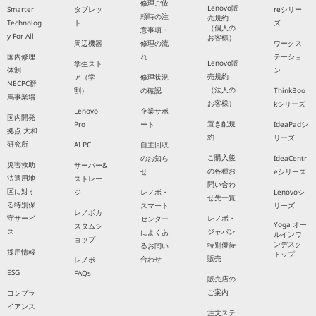
修理ご依
Lenovo販
Smarter
タブレッ
reシリー
頼時の注
売規約
Technolog
ト
ズ
（個人の
意事項・
y For All
お客様）
周辺機器
修理の流
ワークス
国内修理
れ
テーショ
Lenovo販
学生スト
体制
ン
売規約
ア（学
修理状況
NECPC群
（法人の
割）
の確認
ThinkBoo
馬事業場
お客様）
kシリーズ
Lenovo
企業サポ
国内開発
置き配規
Pro
ート
IdeaPadシ
拠点 大和
約
リーズ
研究所
AI PC
自主回収
ご購入後
のお知ら
IdeaCentr
災害救助
サーバー&
の各種お
せ
eシリーズ
法適用地
ストレー
問い合わ
区に対す
ジ
レノボ・
Lenovoシ
せ先一覧
る特別保
スマート
リーズ
レノボカ
守サービ
レノボ・
センター
Yoga オー
スタムシ
ス
ジャパン
によくあ
ルインワ
ョップ
ンデスク
特別優待
るお問い
採用情報
トップ
販売
合わせ
レノボ
ESG
FAQs
販売店の
ご案内
コンプラ
イアンス
注文ステ