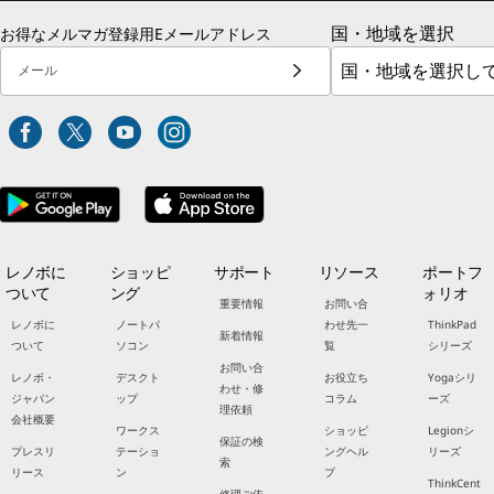
国・地域を選択
お得なメルマガ登録用Eメールアドレス
メール
レノボに
ショッピ
サポート
リソース
ポートフ
ついて
ング
ォリオ
重要情報
お問い合
レノボに
ノートパ
わせ先一
ThinkPad
新着情報
ついて
ソコン
覧
シリーズ
お問い合
レノボ・
デスクト
お役立ち
Yogaシリ
わせ・修
ジャパン
ップ
コラム
ーズ
理依頼
会社概要
ワークス
ショッピ
Legionシ
保証の検
プレスリ
テーショ
ングヘル
リーズ
索
リース
ン
プ
ThinkCent