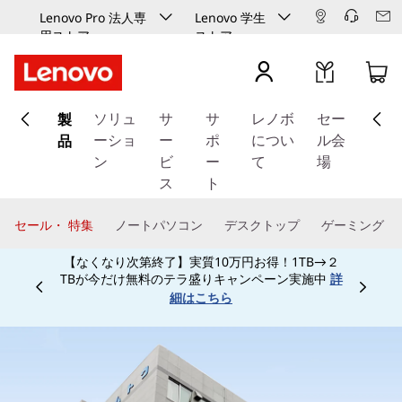
Lenovo Pro 法人専
Lenovo 学生
用ストア
ストア
メ
製
イ
ソリュ
サ
サ
レノボ
セー
ン
品
ーショ
ー
ポ
につい
ル会
コ
ン
ビ
ー
て
場
ン
ス
ト
テ
ン
セール・ 特集
ノートパソコン
デスクトップ
ゲーミング
ツ
に
学生、保護者、教職員、予備校生なら特別割引で
ス
ご購入頂けます！学生向け学生ストアは
こちら
Currently displaying item 4 of
キ
ッ
プ
す
る