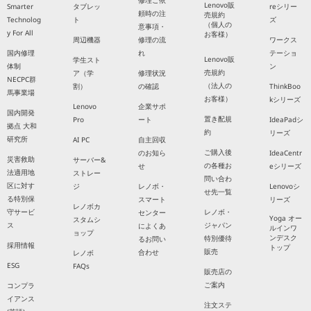
修理ご依
Lenovo販
Smarter
タブレッ
reシリー
頼時の注
売規約
Technolog
ト
ズ
（個人の
意事項・
y For All
お客様）
周辺機器
修理の流
ワークス
国内修理
れ
テーショ
Lenovo販
学生スト
体制
ン
売規約
ア（学
修理状況
NECPC群
（法人の
割）
の確認
ThinkBoo
馬事業場
お客様）
kシリーズ
Lenovo
企業サポ
国内開発
置き配規
Pro
ート
IdeaPadシ
拠点 大和
約
リーズ
研究所
AI PC
自主回収
ご購入後
のお知ら
IdeaCentr
災害救助
サーバー&
の各種お
せ
eシリーズ
法適用地
ストレー
問い合わ
区に対す
ジ
レノボ・
Lenovoシ
せ先一覧
る特別保
スマート
リーズ
レノボカ
守サービ
レノボ・
センター
Yoga オー
スタムシ
ス
ジャパン
によくあ
ルインワ
ョップ
ンデスク
特別優待
るお問い
採用情報
トップ
販売
合わせ
レノボ
ESG
FAQs
販売店の
ご案内
コンプラ
イアンス
注文ステ