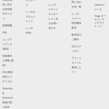
ストレー
問い合わ
区に対す
ジ
レノボ・
Lenovoシ
せ先一覧
る特別保
スマート
リーズ
レノボカ
守サービ
レノボ・
センター
Yoga オー
スタムシ
ス
ジャパン
によくあ
ルインワ
ョップ
ンデスク
特別優待
るお問い
採用情報
トップ
販売
合わせ
レノボ
ESG
FAQs
販売店の
ご案内
コンプラ
イアンス
注文ステ
(英語)
ータス
投資家向
アフィリ
け情報 (英
エイトに
語)
参加しよ
う！
PCの環境
対応とリ
サイクル
Diversity
&
Inclusion
推進の取
り組み