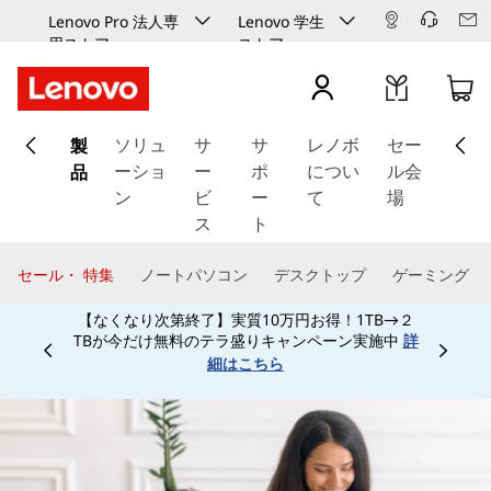
Lenovo Pro 法人専
Lenovo 学生
用ストア
ストア
メ
製
イ
ソリュ
サ
サ
レノボ
セー
ン
品
ーショ
ー
ポ
につい
ル会
コ
ン
ビ
ー
て
場
ン
ス
ト
テ
ン
セール・ 特集
ノートパソコン
デスクトップ
ゲーミング
ツ
【なくなり次第終了】実質10万円お得！1TB→２
に
TBが今だけ無料のテラ盛りキャンペーン実施中
詳
ス
Currently displaying item 3 of
細はこちら
キ
ッ
プ
す
る