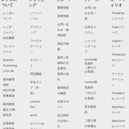
ついて
ング
ォリオ
重要情報
お問い合
レノボに
ノートパ
わせ先一
ThinkPad
新着情報
ついて
ソコン
覧
シリーズ
お問い合
レノボ・
デスクト
お役立ち
Yogaシリ
わせ・修
ジャパン
ップ
コラム
ーズ
理依頼
会社概要
ワークス
ショッピ
Legionシ
保証の検
プレスリ
テーショ
ングヘル
リーズ
索
リース
ン
プ
ThinkCent
修理ご依
Lenovo販
Smarter
タブレッ
reシリー
頼時の注
売規約
Technolog
ト
ズ
（個人の
意事項・
y For All
お客様）
周辺機器
修理の流
ワークス
国内修理
れ
テーショ
Lenovo販
学生スト
体制
ン
売規約
ア（学
修理状況
NECPC群
（法人の
割）
の確認
ThinkBoo
馬事業場
お客様）
kシリーズ
Lenovo
企業サポ
国内開発
置き配規
Pro
ート
IdeaPadシ
拠点 大和
約
リーズ
研究所
AI PC
自主回収
ご購入後
のお知ら
IdeaCentr
災害救助
サーバー&
の各種お
せ
eシリーズ
法適用地