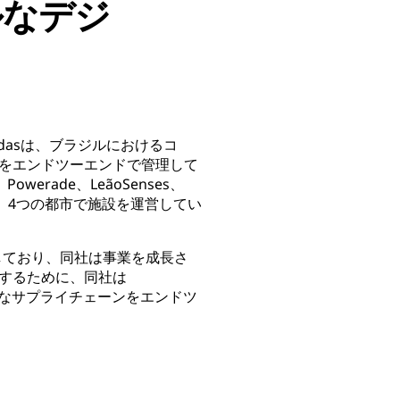
ルなデジ
。
bidasは、ブラジルにおけるコ
をエンドツーエンドで管理して
o、Powerade、LeãoSenses、
を雇用し、4つの都市で施設を運営してい
製造しており、同社は事業を成長さ
するために、同社は
sが複雑なサプライチェーンをエンドツ