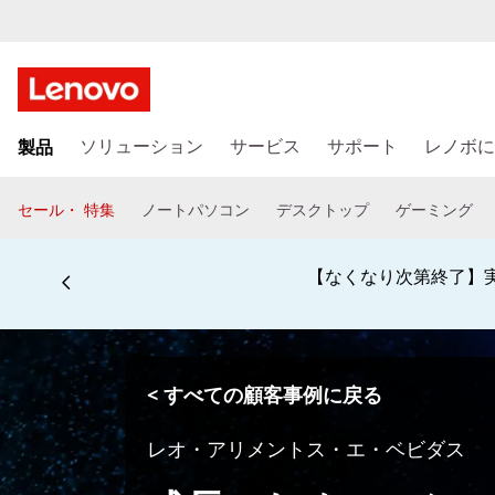
メ
製品
イ
ソリューション
サービス
サポート
レノボに
ン
コ
セール・ 特集
ノートパソコン
デスクトップ
ゲーミング
ン
テ
ン
学生、保護者、
ツ
に
ス
キ
< すべての顧客事例に戻る
ッ
プ
レオ・アリメントス・エ・ベビダス
す
る