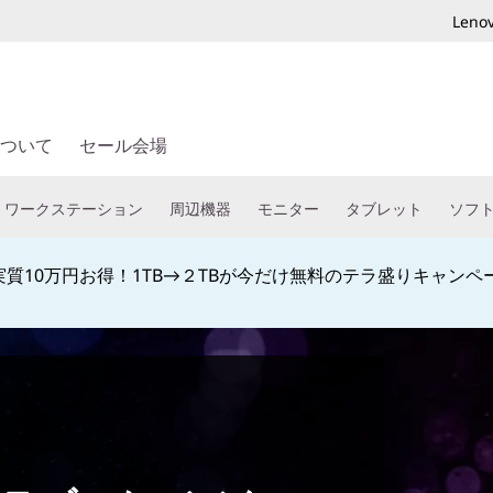
Len
ついて
セール会場
ワークステーション
周辺機器
モニター
タブレット
ソフ
教職員、予備校生なら特別割引でご購入頂けます！学生向け学
Currently displaying item 4 of