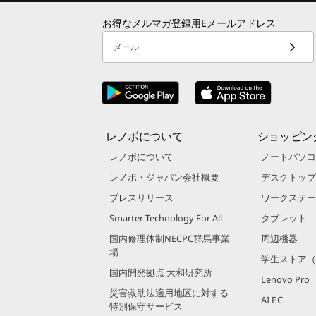
お得なメルマガ登録用Eメールアドレス
メール
レノボについて
ショッピン
レノボについて
ノートパソコ
レノボ・ジャパン会社概要
デスクトップ
プレスリリース
ワークステー
Smarter Technology For All
タブレット
国内修理体制NECPC群馬事業
周辺機器
場
学生ストア（
国内開発拠点 大和研究所
Lenovo Pro
災害救助法適用地区に対する
AI PC
特別保守サービス