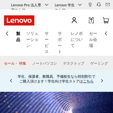
Lenovo Pro 法人専
Lenovo 学生
用ストア
ストア
メ
製
イ
ソリュ
サ
サ
レノボ
セー
ン
品
ーショ
ー
ポ
につい
ル会
コ
ン
ビ
ー
て
場
ン
ス
ト
テ
ン
セール・ 特集
ノートパソコン
デスクトップ
ゲーミング
ツ
に
学生、保護者、教職員、予備校生なら特別割引で
ス
ご購入頂けます！学生向け学生ストアは
こちら
Currently displaying item 4 of
キ
ッ
プ
す
る