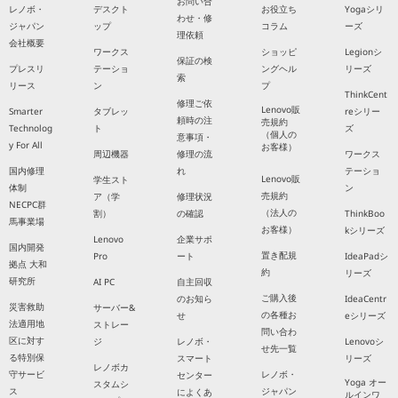
お問い合
レノボ・
デスクト
お役立ち
Yogaシリ
わせ・修
ジャパン
ップ
コラム
ーズ
理依頼
会社概要
ワークス
ショッピ
Legionシ
保証の検
プレスリ
テーショ
ングヘル
リーズ
索
リース
ン
プ
ThinkCent
修理ご依
Lenovo販
Smarter
タブレッ
reシリー
頼時の注
売規約
Technolog
ト
ズ
（個人の
意事項・
y For All
お客様）
周辺機器
修理の流
ワークス
国内修理
れ
テーショ
Lenovo販
学生スト
体制
ン
売規約
ア（学
修理状況
NECPC群
（法人の
割）
の確認
ThinkBoo
馬事業場
お客様）
kシリーズ
Lenovo
企業サポ
国内開発
置き配規
Pro
ート
IdeaPadシ
拠点 大和
約
リーズ
研究所
AI PC
自主回収
ご購入後
のお知ら
IdeaCentr
災害救助
サーバー&
の各種お
せ
eシリーズ
法適用地
ストレー
問い合わ
区に対す
ジ
レノボ・
Lenovoシ
せ先一覧
る特別保
スマート
リーズ
レノボカ
守サービ
レノボ・
センター
Yoga オー
スタムシ
ス
ジャパン
によくあ
ルインワ