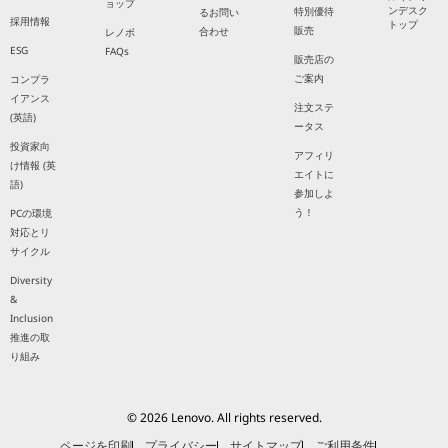
ョップ
ンデスク
特別優待
るお問い
採用情報
トップ
販売
合わせ
レノボ
ESG
FAQs
販売店の
ご案内
コンプラ
イアンス
注文ステ
(英語)
ータス
投資家向
アフィリ
け情報 (英
エイトに
語)
参加しよ
う！
PCの環境
対応とリ
サイクル
Diversity
&
Inclusion
推進の取
り組み
© 2026 Lenovo. All rights reserved.
ページを印刷
プライバシー
サイトマップ
ご利用条件