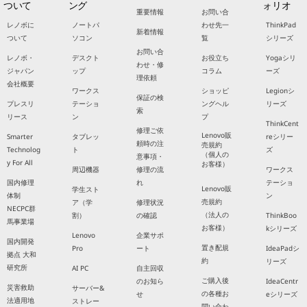
ついて
ング
ォリオ
重要情報
お問い合
レノボに
ノートパ
わせ先一
ThinkPad
新着情報
ついて
ソコン
覧
シリーズ
お問い合
レノボ・
デスクト
お役立ち
Yogaシリ
わせ・修
ジャパン
ップ
コラム
ーズ
理依頼
会社概要
ワークス
ショッピ
Legionシ
保証の検
プレスリ
テーショ
ングヘル
リーズ
索
リース
ン
プ
ThinkCent
修理ご依
Lenovo販
Smarter
タブレッ
reシリー
頼時の注
売規約
Technolog
ト
ズ
（個人の
意事項・
y For All
お客様）
周辺機器
修理の流
ワークス
国内修理
れ
テーショ
Lenovo販
学生スト
体制
ン
売規約
ア（学
修理状況
NECPC群
（法人の
割）
の確認
ThinkBoo
馬事業場
お客様）
kシリーズ
Lenovo
企業サポ
国内開発
置き配規
Pro
ート
IdeaPadシ
拠点 大和
約
リーズ
研究所
AI PC
自主回収
ご購入後
のお知ら
IdeaCentr
災害救助
サーバー&
の各種お
せ
eシリーズ
法適用地
ストレー
問い合わ