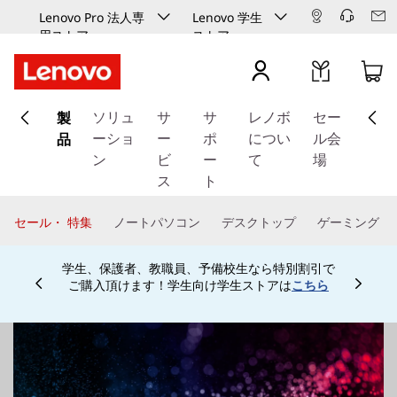
Lenovo Pro 法人専
Lenovo 学生
用ストア
ストア
メ
製
イ
ソリュ
サ
サ
レノボ
セー
ン
品
ーショ
ー
ポ
につい
ル会
コ
ン
ビ
ー
て
場
ン
ス
ト
テ
ン
セール・ 特集
ノートパソコン
デスクトップ
ゲーミング
ツ
に
学生、保護者、教職員、予備校生なら特別割引で
ス
ご購入頂けます！学生向け学生ストアは
こちら
Currently displaying item 4 of
キ
ッ
プ
す
る