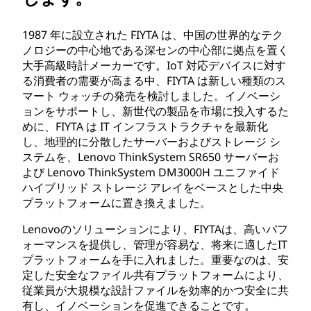
1987 年に設立された FIYTA は、中国の世界的なテク
ノロジーの中心地である深センの中心部に拠点を置く
大手高級時計メーカーです。IoT 対応デバイスに対す
る消費者の需要が高まる中、FIYTA は新しい種類のス
マート ウォッチの発売を検討しました。イノベーシ
ョンをサポートし、新世代の製品を市場に投入するた
めに、FIYTA は IT インフラストラクチャを最新化
し、地理的に分散したサーバーおよびストレージ シ
ステムを、Lenovo ThinkSystem SR650 サーバーお
よび Lenovo ThinkSystem DM3000H ユニファイド
ハイブリッド ストレージ アレイをベースとした中央
プラットフォームに置き換えました。
Lenovoのソリューションにより、FIYTAは、高いパフ
ォーマンスを提供し、管理が容易な、将来に適したIT
プラットフォームを手に入れました。重要なのは、安
定した安全なファイル共有プラットフォームにより、
従業員が大規模な設計ファイルを効率的かつ安全に共
有し、イノベーションを促進できることです。