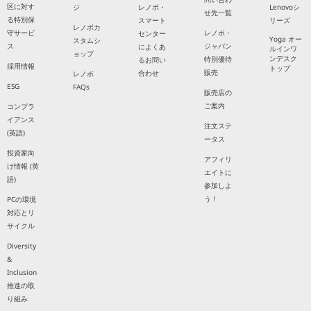
区に対す
ジ
レノボ・
Lenovoシ
せ先一覧
る特別保
スマート
リーズ
レノボカ
守サービ
レノボ・
センター
Yoga オー
スタムシ
ス
ジャパン
によくあ
ルインワ
ョップ
ンデスク
特別優待
るお問い
採用情報
トップ
販売
合わせ
レノボ
ESG
FAQs
販売店の
ご案内
コンプラ
イアンス
注文ステ
(英語)
ータス
投資家向
アフィリ
け情報 (英
エイトに
語)
参加しよ
う！
PCの環境
対応とリ
サイクル
Diversity
&
Inclusion
推進の取
り組み