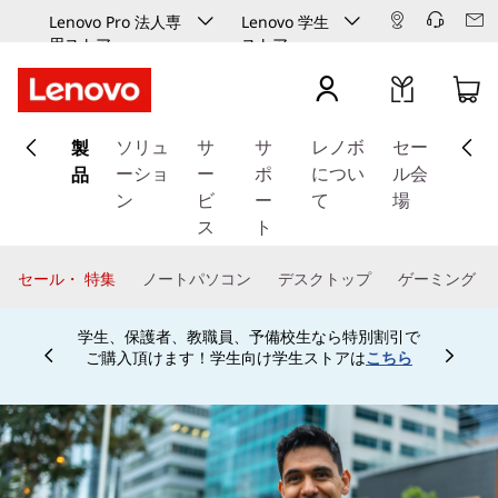
Lenovo Pro 法人専
Lenovo 学生
用ストア
ストア
メ
製
イ
ソリュ
サ
サ
レノボ
セー
ン
品
ーショ
ー
ポ
につい
ル会
コ
ン
ビ
ー
て
場
ン
ス
ト
テ
ン
セール・ 特集
ノートパソコン
デスクトップ
ゲーミング
ツ
に
学生、保護者、教職員、予備校生なら特別割引で
ス
ご購入頂けます！学生向け学生ストアは
こちら
Currently displaying item 4 of
キ
ッ
プ
す
る