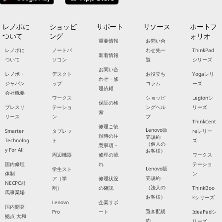
レノボに
ショッピ
サポート
リソース
ポートフ
ついて
ング
ォリオ
重要情報
お問い合
レノボに
ノートパ
わせ先一
ThinkPad
新着情報
ついて
ソコン
覧
シリーズ
お問い合
レノボ・
デスクト
お役立ち
Yogaシリ
わせ・修
ジャパン
ップ
コラム
ーズ
理依頼
会社概要
ワークス
ショッピ
Legionシ
保証の検
プレスリ
テーショ
ングヘル
リーズ
索
リース
ン
プ
ThinkCent
修理ご依
Lenovo販
Smarter
タブレッ
reシリー
頼時の注
売規約
Technolog
ト
ズ
（個人の
意事項・
y For All
お客様）
周辺機器
修理の流
ワークス
国内修理
れ
テーショ
Lenovo販
学生スト
体制
ン
売規約
ア（学
修理状況
NECPC群
（法人の
割）
の確認
ThinkBoo
馬事業場
お客様）
kシリーズ
Lenovo
企業サポ
国内開発
置き配規
Pro
ート
IdeaPadシ
拠点 大和
約
リーズ