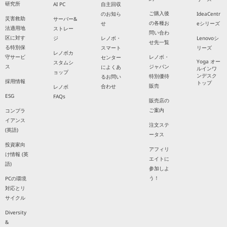
研究所
AI PC
自主回収
ご購入後
のお知ら
IdeaCentr
災害救助
サーバー&
の各種お
せ
eシリーズ
法適用地
ストレー
問い合わ
区に対す
ジ
レノボ・
Lenovoシ
せ先一覧
る特別保
スマート
リーズ
レノボカ
守サービ
レノボ・
センター
Yoga オー
スタムシ
ス
ジャパン
によくあ
ルインワ
ョップ
ンデスク
特別優待
るお問い
採用情報
トップ
販売
合わせ
レノボ
ESG
FAQs
販売店の
ご案内
コンプラ
イアンス
注文ステ
(英語)
ータス
投資家向
アフィリ
け情報 (英
エイトに
語)
参加しよ
う！
PCの環境
対応とリ
サイクル
Diversity
&