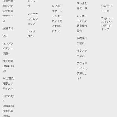
法適用地
ストレー
問い合わ
区に対す
ジ
レノボ・
Lenovoシ
せ先一覧
る特別保
スマート
リーズ
レノボカ
守サービ
レノボ・
センター
Yoga オー
スタムシ
ス
ジャパン
によくあ
ルインワ
ョップ
ンデスク
特別優待
るお問い
採用情報
トップ
販売
合わせ
レノボ
ESG
FAQs
販売店の
ご案内
コンプラ
イアンス
注文ステ
(英語)
ータス
投資家向
アフィリ
け情報 (英
エイトに
語)
参加しよ
う！
PCの環境
対応とリ
サイクル
Diversity
&
Inclusion
推進の取
り組み