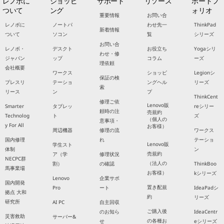
レノボに
ショッピ
サポート
リソース
ポートフ
ついて
ング
ォリオ
重要情報
お問い合
レノボに
ノートパ
わせ先一
ThinkPad
新着情報
ついて
ソコン
覧
シリーズ
お問い合
レノボ・
デスクト
お役立ち
Yogaシリ
わせ・修
ジャパン
ップ
コラム
ーズ
理依頼
会社概要
ワークス
ショッピ
Legionシ
保証の検
プレスリ
テーショ
ングヘル
リーズ
索
リース
ン
プ
ThinkCent
修理ご依
Lenovo販
Smarter
タブレッ
reシリー
頼時の注
売規約
Technolog
ト
ズ
（個人の
意事項・
y For All
お客様）
周辺機器
修理の流
ワークス
国内修理
れ
テーショ
Lenovo販
学生スト
体制
ン
売規約
ア（学
修理状況
NECPC群
（法人の
割）
の確認
ThinkBoo
馬事業場
お客様）
kシリーズ
Lenovo
企業サポ
国内開発
置き配規
Pro
ート
IdeaPadシ
拠点 大和
約
リーズ
研究所
AI PC
自主回収
ご購入後
のお知ら
IdeaCentr
災害救助
サーバー&
の各種お
せ
eシリーズ