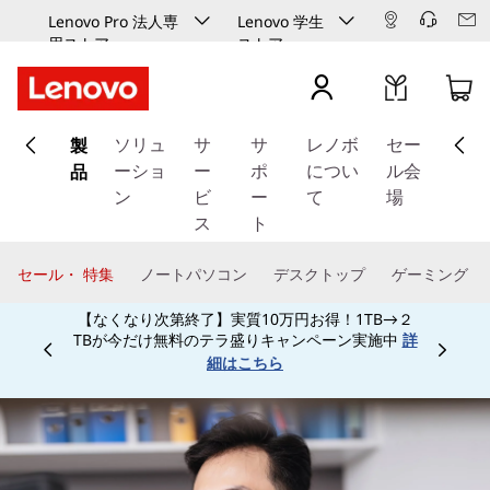
Lenovo Pro 法人専
Lenovo 学生
用ストア
ストア
メ
製
イ
ソリュ
サ
サ
レノボ
セー
ン
品
ーショ
ー
ポ
につい
ル会
コ
ン
ビ
ー
て
場
ン
ス
ト
テ
ン
セール・ 特集
ノートパソコン
デスクトップ
ゲーミング
ツ
【なくなり次第終了】実質10万円お得！1TB→２
に
TBが今だけ無料のテラ盛りキャンペーン実施中
詳
ス
Currently displaying item 3 of
細はこちら
キ
ッ
プ
す
る