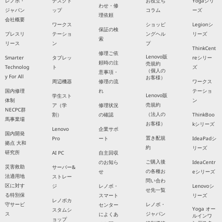
レノボ・
デスクト
お役立ち
Yogaシリ
わせ・修
ジャパン
ップ
コラム
ーズ
理依頼
会社概要
ワークス
ショッピ
Legionシ
保証の検
プレスリ
テーショ
ングヘル
リーズ
索
リース
ン
プ
ThinkCent
修理ご依
Lenovo販
Smarter
タブレッ
reシリー
頼時の注
売規約
Technolog
ト
ズ
（個人の
意事項・
y For All
お客様）
周辺機器
修理の流
ワークス
国内修理
れ
テーショ
Lenovo販
学生スト
体制
ン
売規約
ア（学
修理状況
NECPC群
（法人の
割）
の確認
ThinkBoo
馬事業場
お客様）
kシリーズ
Lenovo
企業サポ
国内開発
置き配規
Pro
ート
IdeaPadシ
拠点 大和
約
リーズ
研究所
AI PC
自主回収
ご購入後
のお知ら
IdeaCentr
災害救助
サーバー&
の各種お
せ
eシリーズ
法適用地
ストレー
問い合わ
区に対す
ジ
レノボ・
Lenovoシ
せ先一覧
る特別保
スマート
リーズ
レノボカ
守サービ
レノボ・
センター
Yoga オー
スタムシ
ス
ジャパン
によくあ
ルインワ
ョップ