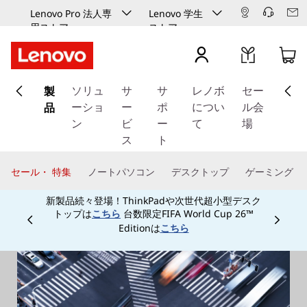
Lenovo Pro 法人専
Lenovo 学生
用ストア
ストア
メ
製
イ
ソリュ
サ
サ
レノボ
セー
ン
品
ーショ
ー
ポ
につい
ル会
コ
ン
ビ
ー
て
場
ン
ス
ト
テ
ン
セール・ 特集
ノートパソコン
デスクトップ
ゲーミング
ツ
新製品続々登場！ThinkPadや次世代超小型デスク
に
トップは
台数限定FIFA World Cup 26™
こちら
ス
Currently displaying item 3 of
Editionは
こちら
キ
ッ
プ
す
る