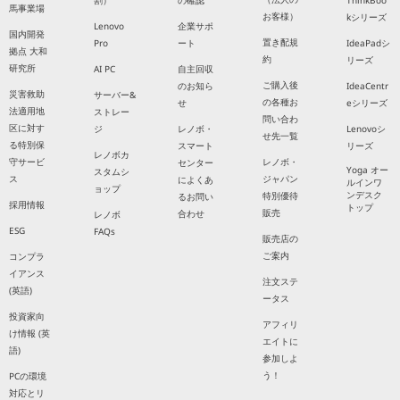
割）
の確認
ThinkBoo
馬事業場
お客様）
kシリーズ
Lenovo
企業サポ
国内開発
置き配規
Pro
ート
IdeaPadシ
拠点 大和
約
リーズ
研究所
AI PC
自主回収
ご購入後
のお知ら
IdeaCentr
災害救助
サーバー&
の各種お
せ
eシリーズ
法適用地
ストレー
問い合わ
区に対す
ジ
レノボ・
Lenovoシ
せ先一覧
る特別保
スマート
リーズ
レノボカ
守サービ
レノボ・
センター
Yoga オー
スタムシ
ス
ジャパン
によくあ
ルインワ
ョップ
ンデスク
特別優待
るお問い
採用情報
トップ
販売
合わせ
レノボ
ESG
FAQs
販売店の
ご案内
コンプラ
イアンス
注文ステ
(英語)
ータス
投資家向
アフィリ
け情報 (英
エイトに
語)
参加しよ
う！
PCの環境
対応とリ