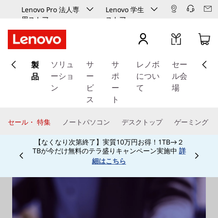
Lenovo Pro 法人専
Lenovo 学生
用ストア
ストア
メ
製
イ
ソリュ
サ
サ
レノボ
セー
ン
品
ーショ
ー
ポ
につい
ル会
コ
ン
ビ
ー
て
場
ン
ス
ト
テ
ン
セール・ 特集
ノートパソコン
デスクトップ
ゲーミング
ツ
【なくなり次第終了】実質10万円お得！1TB→２
に
TBが今だけ無料のテラ盛りキャンペーン実施中
詳
ス
Currently displaying item 3 of
細はこちら
キ
ッ
プ
す
る