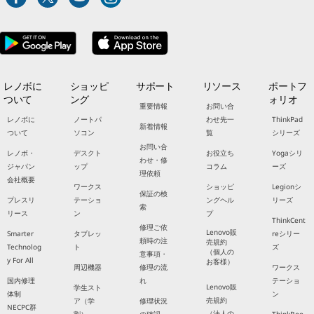
レノボに
ショッピ
サポート
リソース
ポートフ
ついて
ング
ォリオ
重要情報
お問い合
レノボに
ノートパ
わせ先一
ThinkPad
新着情報
ついて
ソコン
覧
シリーズ
お問い合
レノボ・
デスクト
お役立ち
Yogaシリ
わせ・修
ジャパン
ップ
コラム
ーズ
理依頼
会社概要
ワークス
ショッピ
Legionシ
保証の検
プレスリ
テーショ
ングヘル
リーズ
索
リース
ン
プ
ThinkCent
修理ご依
Lenovo販
Smarter
タブレッ
reシリー
頼時の注
売規約
Technolog
ト
ズ
（個人の
意事項・
y For All
お客様）
周辺機器
修理の流
ワークス
国内修理
れ
テーショ
Lenovo販
学生スト
体制
ン
売規約
ア（学
修理状況
NECPC群
（法人の