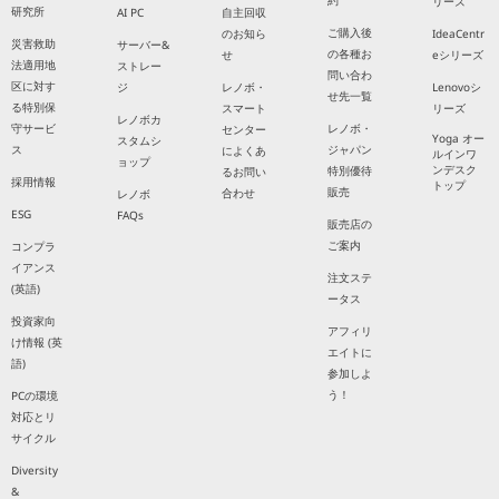
約
リーズ
研究所
AI PC
自主回収
ご購入後
のお知ら
IdeaCentr
災害救助
サーバー&
の各種お
せ
eシリーズ
法適用地
ストレー
問い合わ
区に対す
ジ
レノボ・
Lenovoシ
せ先一覧
る特別保
スマート
リーズ
レノボカ
守サービ
レノボ・
センター
Yoga オー
スタムシ
ス
ジャパン
によくあ
ルインワ
ョップ
ンデスク
特別優待
るお問い
採用情報
トップ
販売
合わせ
レノボ
ESG
FAQs
販売店の
ご案内
コンプラ
イアンス
注文ステ
(英語)
ータス
投資家向
アフィリ
け情報 (英
エイトに
語)
参加しよ
う！
PCの環境
対応とリ
サイクル
Diversity
&