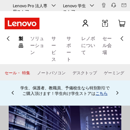
Lenovo Pro 法人専
Lenovo 学生
用ストア
ストア
メ
製
イ
ソリュ
サ
サ
レノボ
セー
ン
品
ーショ
ー
ポ
につい
ル会
コ
ン
ビ
ー
て
場
ン
ス
ト
テ
ン
セール・ 特集
ノートパソコン
デスクトップ
ゲーミング
ツ
に
学生、保護者、教職員、予備校生なら特別割引で
ス
ご購入頂けます！学生向け学生ストアは
こちら
Currently displaying item 4 of
キ
ッ
プ
す
る