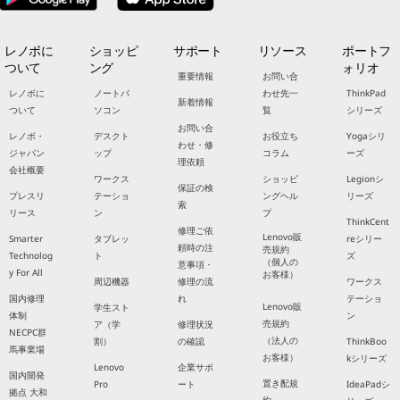
レノボに
ショッピ
サポート
リソース
ポートフ
ついて
ング
ォリオ
重要情報
お問い合
レノボに
ノートパ
わせ先一
ThinkPad
新着情報
ついて
ソコン
覧
シリーズ
お問い合
レノボ・
デスクト
お役立ち
Yogaシリ
わせ・修
ジャパン
ップ
コラム
ーズ
理依頼
会社概要
ワークス
ショッピ
Legionシ
保証の検
プレスリ
テーショ
ングヘル
リーズ
索
リース
ン
プ
ThinkCent
修理ご依
Lenovo販
Smarter
タブレッ
reシリー
頼時の注
売規約
Technolog
ト
ズ
（個人の
意事項・
y For All
お客様）
周辺機器
修理の流
ワークス
国内修理
れ
テーショ
Lenovo販
学生スト
体制
ン
売規約
ア（学
修理状況
NECPC群
（法人の
割）
の確認
ThinkBoo
馬事業場
お客様）
kシリーズ
Lenovo
企業サポ
国内開発
置き配規
Pro
ート
IdeaPadシ
拠点 大和