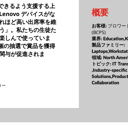
中できるよう支援する上
概要
novo デバイスがな
れほど高い出席率を維
ブロワー
お客様:
う」。私たちの生徒た
(BCPS)
楽しんで使っていま
業界:
Education,K
主催の抽選で賞品を獲得
製品ファミリー:
Laptops,Workstat
関与が促進されま
領域:
North Amer
トピック:
IT Tran
,Industry-specific
Solutions,Product
Collaboration
ター