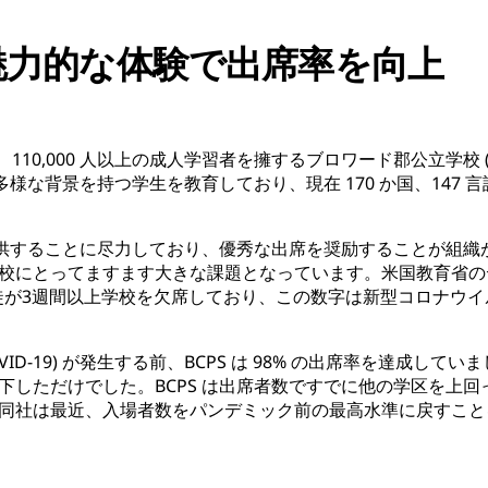
魅力的な体験で出席率を向上
生徒、110,000 人以上の成人学習者を擁するブロワード郡公立学校 (
は多様な背景を持つ学生を教育しており、現在 170 か国、147
提供することに尽力しており、優秀な出席を奨励することが組織が
校にとってますます大きな課題となっています。米国教育省のデ
の生徒が3週間以上学校を欠席しており、この数字は新型コロナウ
VID-19) が発生する前、BCPS は 98% の出席率を達成し
下しただけでした。BCPS は出席者数ですでに他の学区を上
同社は最近、入場者数をパンデミック前の最高水準に戻すこと