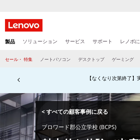
メ
製品
イ
ソリューション
サービス
サポート
レノボに
ン
コ
セール・ 特集
ノートパソコン
デスクトップ
ゲーミング
ン
テ
ン
学生、保護者、
ツ
に
ス
キ
< すべての顧客事例に戻る
ッ
プ
ブロワード郡公立学校 (BCPS)
す
る