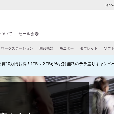
Len
ついて
セール会場
ワークステーション
周辺機器
モニター
タブレット
ソフ
教職員、予備校生なら特別割引でご購入頂けます！学生向け学
Currently displaying item 4 of