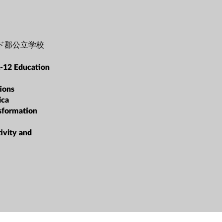
ド郡公立学校
-12 Education
ions
ica
sformation
ivity and