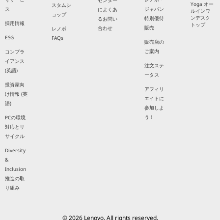
センター
Yoga オー
スタムシ
ス
ジャパン
によくあ
ルインワ
ョップ
ンデスク
特別優待
るお問い
採用情報
トップ
販売
合わせ
レノボ
ESG
FAQs
販売店の
ご案内
コンプラ
イアンス
注文ステ
(英語)
ータス
投資家向
アフィリ
け情報 (英
エイトに
語)
参加しよ
う！
PCの環境
対応とリ
サイクル
Diversity
&
Inclusion
推進の取
り組み
© 2026 Lenovo. All rights reserved.