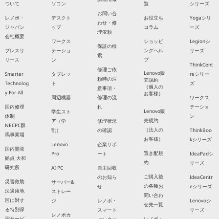
ついて
ソコン
覧
シリーズ
お問い合
レノボ・
デスクト
お役立ち
Yogaシリ
わせ・修
ジャパン
ップ
コラム
ーズ
理依頼
会社概要
ワークス
ショッピ
Legionシ
保証の検
プレスリ
テーショ
ングヘル
リーズ
索
リース
ン
プ
ThinkCent
修理ご依
Lenovo販
Smarter
タブレッ
reシリー
頼時の注
売規約
Technolog
ト
ズ
（個人の
意事項・
y For All
お客様）
周辺機器
修理の流
ワークス
国内修理
れ
テーショ
Lenovo販
学生スト
体制
ン
売規約
ア（学
修理状況
NECPC群
（法人の
割）
の確認
ThinkBoo
馬事業場
お客様）
kシリーズ
Lenovo
企業サポ
国内開発
置き配規
Pro
ート
IdeaPadシ
拠点 大和
約
リーズ
研究所
AI PC
自主回収
ご購入後
のお知ら
IdeaCentr
災害救助
サーバー&
の各種お
せ
eシリーズ
法適用地
ストレー
問い合わ
区に対す
ジ
レノボ・
Lenovoシ
せ先一覧
る特別保
スマート
リーズ
レノボカ
守サービ
レノボ・