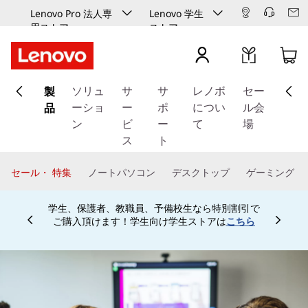
Lenovo Pro 法人専
Lenovo 学生
用ストア
ストア
メ
製
イ
ソリュ
サ
サ
レノボ
セー
ン
品
ーショ
ー
ポ
につい
ル会
コ
ン
ビ
ー
て
場
ン
ス
ト
テ
ン
セール・ 特集
ノートパソコン
デスクトップ
ゲーミング
ツ
に
学生、保護者、教職員、予備校生なら特別割引で
ス
ご購入頂けます！学生向け学生ストアは
こちら
Currently displaying item 4 of
キ
ッ
プ
す
る