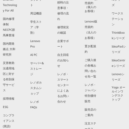
頼時の注
売規約
Technolog
ト
ズ
（個人の
意事項・
y For All
お客様）
周辺機器
修理の流
ワークス
国内修理
れ
テーショ
Lenovo販
学生スト
体制
ン
売規約
ア（学
修理状況
NECPC群
（法人の
割）
の確認
ThinkBoo
馬事業場
お客様）
kシリーズ
Lenovo
企業サポ
国内開発
置き配規
Pro
ート
IdeaPadシ
拠点 大和
約
リーズ
研究所
AI PC
自主回収
ご購入後
のお知ら
IdeaCentr
災害救助
サーバー&
の各種お
せ
eシリーズ
法適用地
ストレー
問い合わ
区に対す
ジ
レノボ・
Lenovoシ
せ先一覧
る特別保
スマート
リーズ
レノボカ
守サービ
レノボ・
センター
Yoga オー
スタムシ
ス
ジャパン
によくあ
ルインワ
ョップ
ンデスク
特別優待
るお問い
採用情報
トップ
販売
合わせ
レノボ
ESG
FAQs
販売店の
ご案内
コンプラ
イアンス
注文ステ
(英語)
ータス