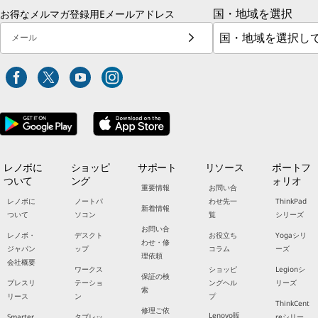
国・地域を選択
お得なメルマガ登録用Eメールアドレス
メール
レノボに
ショッピ
サポート
リソース
ポートフ
ついて
ング
ォリオ
重要情報
お問い合
レノボに
ノートパ
わせ先一
ThinkPad
新着情報
ついて
ソコン
覧
シリーズ
お問い合
レノボ・
デスクト
お役立ち
Yogaシリ
わせ・修
ジャパン
ップ
コラム
ーズ
理依頼
会社概要
ワークス
ショッピ
Legionシ
保証の検
プレスリ
テーショ
ングヘル
リーズ
索
リース
ン
プ
ThinkCent
修理ご依
Lenovo販
Smarter
タブレッ
reシリー