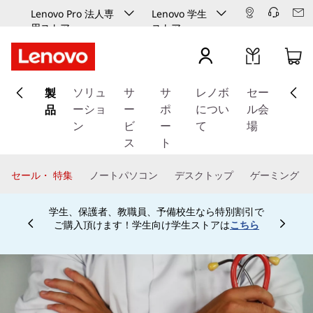
Lenovo Pro 法人専
Lenovo 学生
用ストア
ストア
メ
製
イ
ソリュ
サ
サ
レノボ
セー
ン
品
ーショ
ー
ポ
につい
ル会
コ
ン
ビ
ー
て
場
ン
ス
ト
テ
ン
セール・ 特集
ノートパソコン
デスクトップ
ゲーミング
ツ
に
学生、保護者、教職員、予備校生なら特別割引で
ス
ご購入頂けます！学生向け学生ストアは
こちら
Currently displaying item 4 of
キ
ッ
プ
す
る