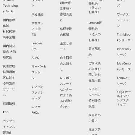
頼時の注
売規約
Technolog
ト
ズ
（個人の
意事項・
y For All
お客様）
周辺機器
修理の流
ワークス
国内修理
れ
テーショ
Lenovo販
学生スト
体制
ン
売規約
ア（学
修理状況
NECPC群
（法人の
割）
の確認
ThinkBoo
馬事業場
お客様）
kシリーズ
Lenovo
企業サポ
国内開発
置き配規
Pro
ート
IdeaPadシ
拠点 大和
約
リーズ
研究所
AI PC
自主回収
ご購入後
のお知ら
IdeaCentr
災害救助
サーバー&
の各種お
せ
eシリーズ
法適用地
ストレー
問い合わ
区に対す
ジ
レノボ・
Lenovoシ
せ先一覧
る特別保
スマート
リーズ
レノボカ
守サービ
レノボ・
センター
Yoga オー
スタムシ
ス
ジャパン
によくあ
ルインワ
ョップ
ンデスク
特別優待
るお問い
採用情報
トップ
販売
合わせ
レノボ
ESG
FAQs
販売店の
ご案内
コンプラ
イアンス
注文ステ
(英語)