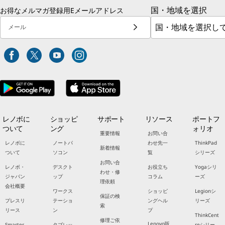
国・地域を選択
お得なメルマガ登録用Eメールアドレス
メール
レノボに
ショッピ
サポート
リソース
ポートフ
ついて
ング
ォリオ
重要情報
お問い合
レノボに
ノートパ
わせ先一
ThinkPad
新着情報
ついて
ソコン
覧
シリーズ
お問い合
レノボ・
デスクト
お役立ち
Yogaシリ
わせ・修
ジャパン
ップ
コラム
ーズ
理依頼
会社概要
ワークス
ショッピ
Legionシ
保証の検
プレスリ
テーショ
ングヘル
リーズ
索
リース
ン
プ
ThinkCent
修理ご依
Lenovo販
Smarter
タブレッ
reシリー