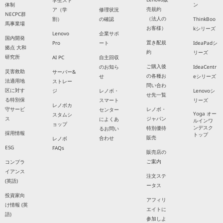
学生スト
体制
ン
売規約
ア（学
修理状況
NECPC群
（法人の
割）
の確認
ThinkBoo
馬事業場
お客様）
kシリーズ
Lenovo
企業サポ
国内開発
置き配規
Pro
ート
IdeaPadシ
拠点 大和
約
リーズ
研究所
AI PC
自主回収
ご購入後
のお知ら
IdeaCentr
災害救助
サーバー&
の各種お
せ
eシリーズ
法適用地
ストレー
問い合わ
区に対す
ジ
レノボ・
Lenovoシ
せ先一覧
る特別保
スマート
リーズ
レノボカ
守サービ
レノボ・
センター
Yoga オー
スタムシ
ス
ジャパン
によくあ
ルインワ
ョップ
ンデスク
特別優待
るお問い
採用情報
トップ
販売
合わせ
レノボ
ESG
FAQs
販売店の
ご案内
コンプラ
イアンス
注文ステ
(英語)
ータス
投資家向
アフィリ
け情報 (英
エイトに
語)
参加しよ