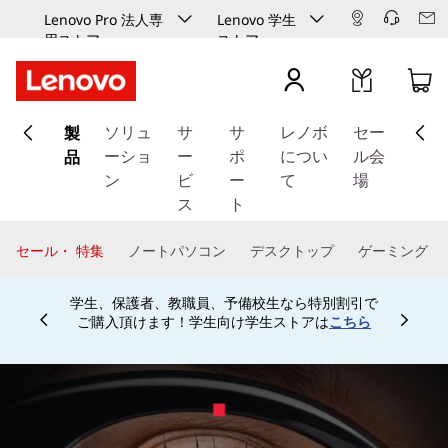
Lenovo Pro 法人専
Lenovo 学生
用ストア
ストア
メ
製
イ
ソリュ
サ
サ
レノボ
セー
ン
品
ーショ
ー
ポ
につい
ル会
コ
ン
ビ
ー
て
場
ン
ス
ト
テ
ン
セール・ 特集
ノートパソコン
デスクトップ
ゲーミング
ツ
に
学生、保護者、教職員、予備校生なら特別割引で
ス
ご購入頂けます！学生向け学生ストアは
こちら
Currently displaying item 4 of
キ
ッ
プ
す
る