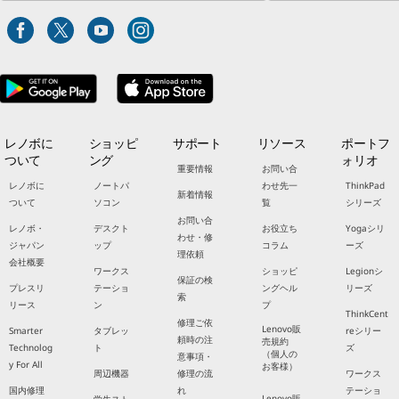
レノボに
ショッピ
サポート
リソース
ポートフ
ついて
ング
ォリオ
重要情報
お問い合
レノボに
ノートパ
わせ先一
ThinkPad
新着情報
ついて
ソコン
覧
シリーズ
お問い合
レノボ・
デスクト
お役立ち
Yogaシリ
わせ・修
ジャパン
ップ
コラム
ーズ
理依頼
会社概要
ワークス
ショッピ
Legionシ
保証の検
プレスリ
テーショ
ングヘル
リーズ
索
リース
ン
プ
ThinkCent
修理ご依
Lenovo販
Smarter
タブレッ
reシリー
頼時の注
売規約
Technolog
ト
ズ
（個人の
意事項・
y For All
お客様）
周辺機器
修理の流
ワークス
国内修理
れ
テーショ
Lenovo販