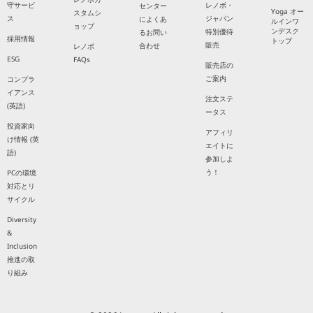
守サービ
レノボ・
センター
Yoga オー
スタムシ
ス
ジャパン
によくあ
ルインワ
ョップ
ンデスク
特別優待
るお問い
採用情報
トップ
販売
合わせ
レノボ
ESG
FAQs
販売店の
ご案内
コンプラ
イアンス
注文ステ
(英語)
ータス
投資家向
アフィリ
け情報 (英
エイトに
語)
参加しよ
う！
PCの環境
対応とリ
サイクル
Diversity
&
Inclusion
推進の取
り組み