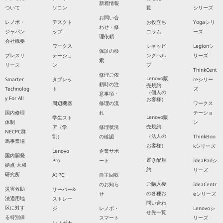
新着情報
ついて
ソコン
覧
シリーズ
お問い合
レノボ・
デスクト
お役立ち
Yogaシリ
わせ・修
ジャパン
ップ
コラム
ーズ
理依頼
会社概要
ワークス
ショッピ
Legionシ
保証の検
プレスリ
テーショ
ングヘル
リーズ
索
リース
ン
プ
ThinkCent
修理ご依
Lenovo販
Smarter
タブレッ
reシリー
頼時の注
売規約
Technolog
ト
ズ
（個人の
意事項・
y For All
お客様）
周辺機器
修理の流
ワークス
国内修理
れ
テーショ
Lenovo販
学生スト
体制
ン
売規約
ア（学
修理状況
NECPC群
（法人の
割）
の確認
ThinkBoo
馬事業場
お客様）
kシリーズ
Lenovo
企業サポ
国内開発
置き配規
Pro
ート
IdeaPadシ
拠点 大和
約
リーズ
研究所
AI PC
自主回収
ご購入後
のお知ら
IdeaCentr
災害救助
サーバー&
の各種お
せ
eシリーズ
法適用地
ストレー
問い合わ
区に対す
ジ
レノボ・
Lenovoシ
せ先一覧
る特別保
スマート
リーズ
レノボカ