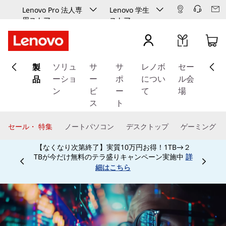
Lenovo Pro 法人専
Lenovo 学生
用ストア
ストア
メ
製
イ
ソリュ
サ
サ
レノボ
セー
ン
品
ーショ
ー
ポ
につい
ル会
コ
ン
ビ
ー
て
場
ン
ス
ト
テ
ン
セール・ 特集
ノートパソコン
デスクトップ
ゲーミング
ツ
【なくなり次第終了】実質10万円お得！1TB→２
に
TBが今だけ無料のテラ盛りキャンペーン実施中
詳
ス
Currently displaying item 3 of
細はこちら
キ
ッ
プ
す
る