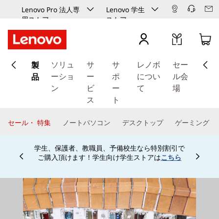
Lenovo Pro 法人専
Lenovo 学生
用ストア
ストア
メ
製
イ
ソリュ
サ
サ
レノボ
セー
ン
品
ーショ
ー
ポ
につい
ル会
コ
ン
ビ
ー
て
場
ン
ス
ト
テ
ン
セール・ 特集
ノートパソコン
デスクトップ
ゲーミング
ツ
に
学生、保護者、教職員、予備校生なら特別割引で
ス
ご購入頂けます！学生向け学生ストアは
こちら
Currently displaying item 4 of
キ
ッ
プ
す
る