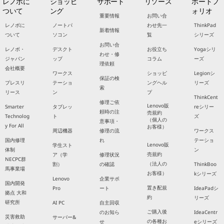
レノボに
ショッピ
サポート
リソース
ポートフ
ついて
ング
ォリオ
重要情報
お問い合
レノボに
ノートパ
わせ先一
ThinkPad
新着情報
ついて
ソコン
覧
シリーズ
お問い合
レノボ・
デスクト
お役立ち
Yogaシリ
わせ・修
ジャパン
ップ
コラム
ーズ
理依頼
会社概要
ワークス
ショッピ
Legionシ
保証の検
プレスリ
テーショ
ングヘル
リーズ
索
リース
ン
プ
ThinkCent
修理ご依
Lenovo販
Smarter
タブレッ
reシリー
頼時の注
売規約
Technolog
ト
ズ
（個人の
意事項・
y For All
お客様）
周辺機器
修理の流
ワークス
国内修理
れ
テーショ
Lenovo販
学生スト
体制
ン
売規約
ア（学
修理状況
NECPC群
（法人の
割）
の確認
ThinkBoo
馬事業場
お客様）
kシリーズ
Lenovo
企業サポ
国内開発
置き配規
Pro
ート
IdeaPadシ
拠点 大和
約
リーズ
研究所
AI PC
自主回収
ご購入後
のお知ら
IdeaCentr
災害救助
サーバー&
の各種お
せ
eシリーズ