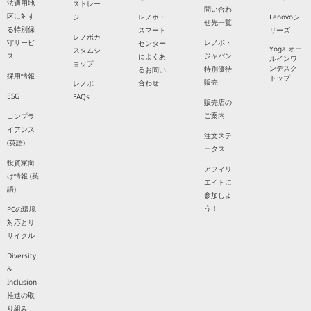
法適用地
ストレー
問い合わ
区に対す
ジ
レノボ・
Lenovoシ
せ先一覧
る特別保
スマート
リーズ
レノボカ
守サービ
レノボ・
センター
Yoga オー
スタムシ
ス
ジャパン
によくあ
ルインワ
ョップ
ンデスク
特別優待
るお問い
採用情報
トップ
販売
合わせ
レノボ
ESG
FAQs
販売店の
ご案内
コンプラ
イアンス
注文ステ
(英語)
ータス
投資家向
アフィリ
け情報 (英
エイトに
語)
参加しよ
う！
PCの環境
対応とリ
サイクル
Diversity
&
Inclusion
推進の取
り組み