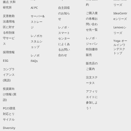
拠点 大和
約
リーズ
研究所
AI PC
自主回収
ご購入後
のお知ら
IdeaCentr
災害救助
サーバー&
の各種お
せ
eシリーズ
法適用地
ストレー
問い合わ
区に対す
ジ
レノボ・
Lenovoシ
せ先一覧
る特別保
スマート
リーズ
レノボカ
守サービ
レノボ・
センター
Yoga オー
スタムシ
ス
ジャパン
によくあ
ルインワ
ョップ
ンデスク
特別優待
るお問い
採用情報
トップ
販売
合わせ
レノボ
ESG
FAQs
販売店の
ご案内
コンプラ
イアンス
注文ステ
(英語)
ータス
投資家向
アフィリ
け情報 (英
エイトに
語)
参加しよ
う！
PCの環境
対応とリ
サイクル
Diversity