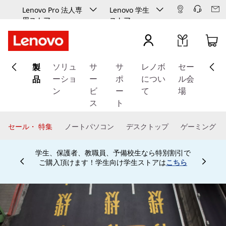
Lenovo Pro 法人専
Lenovo 学生
用ストア
ストア
メ
製
イ
ソリュ
サ
サ
レノボ
セー
ン
品
ーショ
ー
ポ
につい
ル会
コ
ン
ビ
ー
て
場
ン
ス
ト
テ
ン
セール・ 特集
ノートパソコン
デスクトップ
ゲーミング
ツ
に
学生、保護者、教職員、予備校生なら特別割引で
ス
ご購入頂けます！学生向け学生ストアは
こちら
Currently displaying item 4 of
キ
ッ
プ
す
る