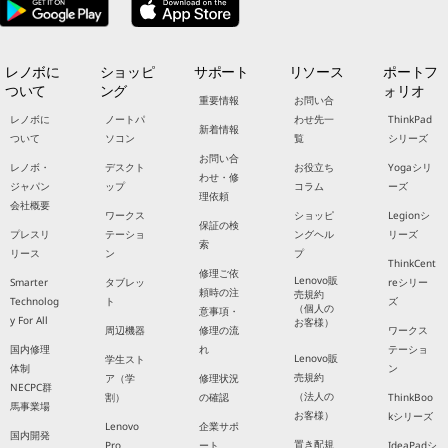
レノボに
ショッピ
サポート
リソース
ポートフ
ついて
ング
ォリオ
重要情報
お問い合
レノボに
ノートパ
わせ先一
ThinkPad
新着情報
ついて
ソコン
覧
シリーズ
お問い合
レノボ・
デスクト
お役立ち
Yogaシリ
わせ・修
ジャパン
ップ
コラム
ーズ
理依頼
会社概要
ワークス
ショッピ
Legionシ
保証の検
プレスリ
テーショ
ングヘル
リーズ
索
リース
ン
プ
ThinkCent
修理ご依
Lenovo販
Smarter
タブレッ
reシリー
頼時の注
売規約
Technolog
ト
ズ
（個人の
意事項・
y For All
お客様）
周辺機器
修理の流
ワークス
国内修理
れ
テーショ
Lenovo販
学生スト
体制
ン
売規約
ア（学
修理状況
NECPC群
（法人の
割）
の確認
ThinkBoo
馬事業場
お客様）
kシリーズ
Lenovo
企業サポ
国内開発
置き配規
Pro
ート
IdeaPadシ