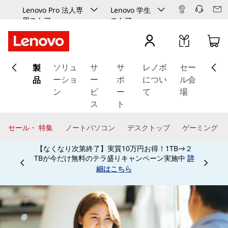
Lenovo Pro 法人専
Lenovo 学生
用ストア
ストア
メ
製
イ
ソリュ
サ
サ
レノボ
セー
ン
品
ーショ
ー
ポ
につい
ル会
コ
ン
ビ
ー
て
場
ン
ス
ト
テ
ン
セール・ 特集
ノートパソコン
デスクトップ
ゲーミング
ツ
【なくなり次第終了】実質10万円お得！1TB→２
に
TBが今だけ無料のテラ盛りキャンペーン実施中
詳
ス
Currently displaying item 3 of
細はこちら
キ
ッ
プ
す
る