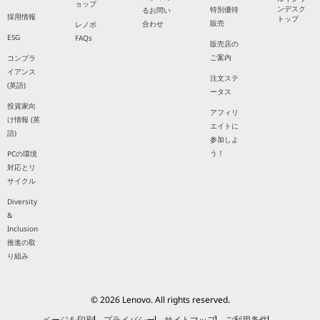
ョップ
ンデスク
特別優待
るお問い
採用情報
トップ
販売
合わせ
レノボ
ESG
FAQs
販売店の
ご案内
コンプラ
イアンス
注文ステ
(英語)
ータス
投資家向
アフィリ
け情報 (英
エイトに
語)
参加しよ
う！
PCの環境
対応とリ
サイクル
Diversity
&
Inclusion
推進の取
り組み
© 2026 Lenovo. All rights reserved.
ページを印刷
プライバシー
サイトマップ
ご利用条件