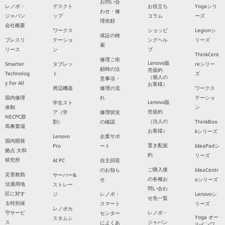
お問い合
レノボ・
デスクト
お役立ち
Yogaシリ
わせ・修
ジャパン
ップ
コラム
ーズ
理依頼
会社概要
ワークス
ショッピ
Legionシ
保証の検
プレスリ
テーショ
ングヘル
リーズ
索
リース
ン
プ
ThinkCent
修理ご依
Lenovo販
Smarter
タブレッ
reシリー
頼時の注
売規約
Technolog
ト
ズ
（個人の
意事項・
y For All
お客様）
周辺機器
修理の流
ワークス
国内修理
れ
テーショ
Lenovo販
学生スト
体制
ン
売規約
ア（学
修理状況
NECPC群
（法人の
割）
の確認
ThinkBoo
馬事業場
お客様）
kシリーズ
Lenovo
企業サポ
国内開発
置き配規
Pro
ート
IdeaPadシ
拠点 大和
約
リーズ
研究所
AI PC
自主回収
ご購入後
のお知ら
IdeaCentr
災害救助
サーバー&
の各種お
せ
eシリーズ
法適用地
ストレー
問い合わ
区に対す
ジ
レノボ・
Lenovoシ
せ先一覧
る特別保
スマート
リーズ
レノボカ
守サービ
レノボ・
センター
Yoga オー
スタムシ
ス
ジャパン
によくあ
ルインワ