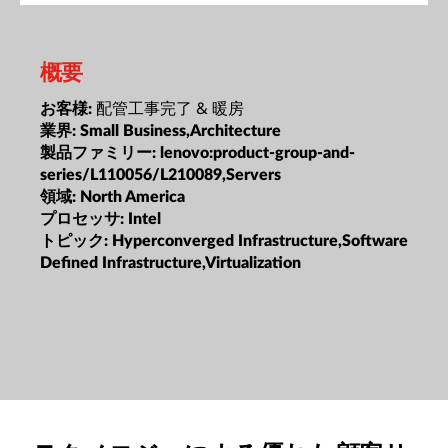
概要
配管工事完了 & 暖房
お客様:
業界:
Small Business,Architecture
製品ファミリー:
lenovo:product-group-and-
series/L110056/L210089,Servers
領域:
North America
プロセッサ:
Intel
トピック:
Hyperconverged Infrastructure,Software
Defined Infrastructure,Virtualization