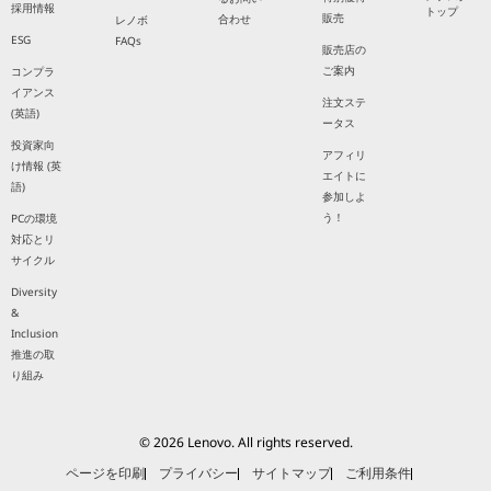
採用情報
トップ
販売
合わせ
レノボ
ESG
FAQs
販売店の
ご案内
コンプラ
イアンス
注文ステ
(英語)
ータス
投資家向
アフィリ
け情報 (英
エイトに
語)
参加しよ
う！
PCの環境
対応とリ
サイクル
Diversity
&
Inclusion
推進の取
り組み
© 2026 Lenovo. All rights reserved.
ページを印刷
プライバシー
サイトマップ
ご利用条件