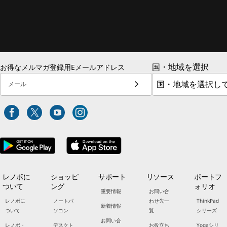
国・地域を選択
お得なメルマガ登録用Eメールアドレス
メール
レノボに
ショッピ
サポート
リソース
ポートフ
ついて
ング
ォリオ
重要情報
お問い合
レノボに
ノートパ
わせ先一
ThinkPad
新着情報
ついて
ソコン
覧
シリーズ
お問い合
レノボ・
デスクト
お役立ち
Yogaシリ