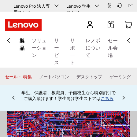
Lenovo Pro 法人専
Lenovo 学生
用ストア
ストア
メ
製
イ
ソリュ
サ
サ
レノボ
セー
ン
品
ーショ
ー
ポ
につい
ル会
コ
ン
ビ
ー
て
場
ン
ス
ト
テ
ン
セール・ 特集
ノートパソコン
デスクトップ
ゲーミング
ツ
に
学生、保護者、教職員、予備校生なら特別割引で
ス
ご購入頂けます！学生向け学生ストアは
こちら
Currently displaying item 4 of
キ
ッ
プ
す
る