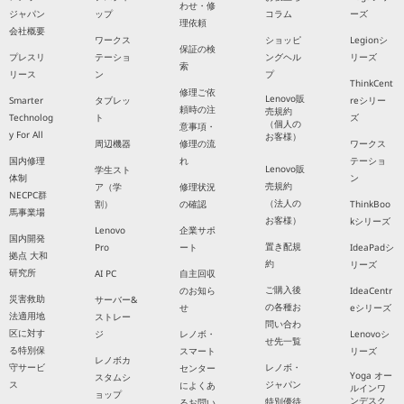
わせ・修
ジャパン
ップ
コラム
ーズ
理依頼
会社概要
ワークス
ショッピ
Legionシ
保証の検
プレスリ
テーショ
ングヘル
リーズ
索
リース
ン
プ
ThinkCent
修理ご依
Lenovo販
Smarter
タブレッ
reシリー
頼時の注
売規約
Technolog
ト
ズ
（個人の
意事項・
y For All
お客様）
周辺機器
修理の流
ワークス
国内修理
れ
テーショ
Lenovo販
学生スト
体制
ン
売規約
ア（学
修理状況
NECPC群
（法人の
割）
の確認
ThinkBoo
馬事業場
お客様）
kシリーズ
Lenovo
企業サポ
国内開発
置き配規
Pro
ート
IdeaPadシ
拠点 大和
約
リーズ
研究所
AI PC
自主回収
ご購入後
のお知ら
IdeaCentr
災害救助
サーバー&
の各種お
せ
eシリーズ
法適用地
ストレー
問い合わ
区に対す
ジ
レノボ・
Lenovoシ
せ先一覧
る特別保
スマート
リーズ
レノボカ
守サービ
レノボ・
センター
Yoga オー
スタムシ
ス
ジャパン
によくあ
ルインワ
ョップ
ンデスク
特別優待
るお問い