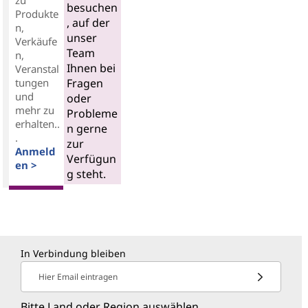
zu
besuchen
Produkte
, auf der
n,
unser
Verkäufe
Team
n,
Ihnen bei
Veranstal
tungen
Fragen
und
oder
mehr zu
Probleme
erhalten..
n gerne
.
zur
Anmeld
Verfügun
en >
g steht.
In Verbindung bleiben
Hier Email eintragen
Bitte Land oder Region auswählen