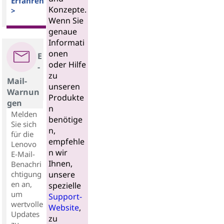
Erfahren
Konzepte.
>
Wenn Sie
genaue
Informati
onen
E
oder Hilfe
-
zu
Mail-
unseren
Warnun
Produkte
gen
n
Melden
benötige
Sie sich
n,
für die
empfehle
Lenovo
n wir
E-Mail-
Ihnen,
Benachri
chtigung
unsere
en an,
spezielle
um
Support-
wertvolle
Website
,
Updates
zu