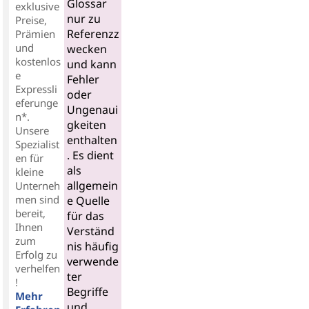
Glossar
exklusive
nur zu
Preise,
Referenzz
Prämien
und
wecken
kostenlos
und kann
e
Fehler
Expressli
oder
eferunge
Ungenaui
n*.
gkeiten
Unsere
enthalten
Spezialist
. Es dient
en für
als
kleine
allgemein
Unterneh
men sind
e Quelle
bereit,
für das
Ihnen
Verständ
zum
nis häufig
Erfolg zu
verwende
verhelfen
ter
!
Begriffe
Mehr
und