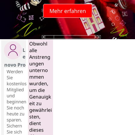
Mehr erfahren
Obwohl
L
alle
e
Anstreng
ungen
novo Pro
unterno
Werden
mmen
Sie
wurden,
kostenlos
Mitglied
um die
und
Genauigk
beginnen
eit zu
Sie noch
gewährlei
heute zu
sten,
sparen.
dient
Sichern
dieses
Sie sich