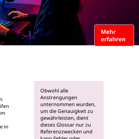
Mehr
erfahren
Obwohl alle
Anstrengungen
n
unternommen wurden,
ifen
um die Genauigkeit zu
 im
gewährleisten, dient
dieses Glossar nur zu
e in
Referenzzwecken und
kann Fehler oder