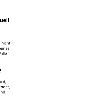
uell
 nicht
 eines
alle
?
ard,
endet,
und