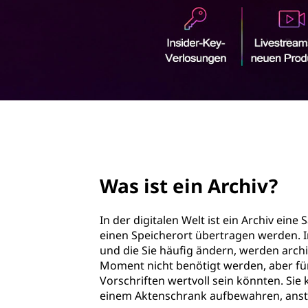
r
r
c
i
n
h
g
e
i
n
v
page hero 2/3
?
Was ist ein Archiv?
In der digitalen Welt ist ein Archiv ei
einen Speicherort übertragen werden. I
und die Sie häufig ändern, werden archi
Moment nicht benötigt werden, aber für
Vorschriften wertvoll sein könnten. Sie
einem Aktenschrank aufbewahren, anstatt