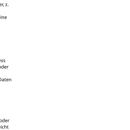
, z.
ine
ess
oder
Daten
h
 oder
eicht