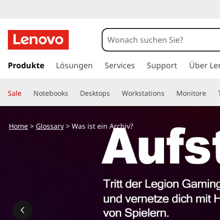
W
a
s
z
u
Produkte
Lösungen
Services
Support
Über Le
i
m
H
s
Sale
Notebooks
Desktops
Workstations
Monitore
a
u
t
p
Home
>
Glossary
> Was ist ein Archiv?
t
e
i
n
i
h
a
n
l
t
A
s
p