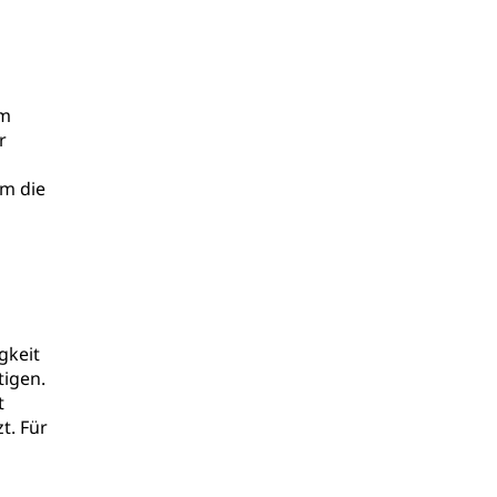
em
r
um die
gkeit
tigen.
t
t. Für