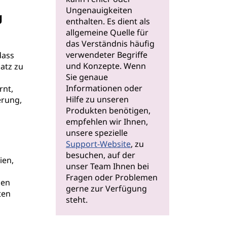
Ungenauigkeiten
g
enthalten. Es dient als
allgemeine Quelle für
das Verständnis häufig
verwendeter Begriffe
dass
und Konzepte. Wenn
atz zu
Sie genaue
Informationen oder
rnt,
Hilfe zu unseren
erung,
Produkten benötigen,
empfehlen wir Ihnen,
unsere spezielle
Support-Website
, zu
besuchen, auf der
ien,
unser Team Ihnen bei
Fragen oder Problemen
ien
gerne zur Verfügung
ten
steht.