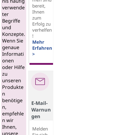
nis häufig
bereit,
verwende
Ihnen
ter
zum
Begriffe
Erfolg zu
und
verhelfen
Konzepte.
!
Wenn Sie
Mehr
genaue
Erfahren
Informati
>
onen
oder Hilfe
zu
unseren
Produkte
n
benötige
E-Mail-
n,
Warnun
empfehle
gen
n wir
Ihnen,
Melden
unsere
Sie sich