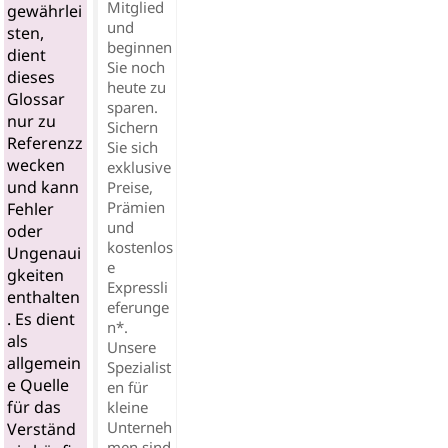
Mitglied
gewährlei
und
sten,
beginnen
dient
Sie noch
dieses
heute zu
Glossar
sparen.
nur zu
Sichern
Referenzz
Sie sich
wecken
exklusive
und kann
Preise,
Prämien
Fehler
und
oder
kostenlos
Ungenaui
e
gkeiten
Expressli
enthalten
eferunge
. Es dient
n*.
als
Unsere
allgemein
Spezialist
e Quelle
en für
für das
kleine
Unterneh
Verständ
men sind