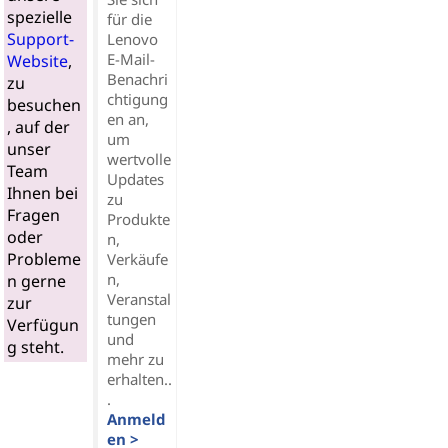
spezielle
für die
Support-
Lenovo
E-Mail-
Website
,
Benachri
zu
chtigung
besuchen
en an,
, auf der
um
unser
wertvolle
Team
Updates
Ihnen bei
zu
Fragen
Produkte
oder
n,
Probleme
Verkäufe
n,
n gerne
Veranstal
zur
tungen
Verfügun
und
g steht.
mehr zu
erhalten..
.
Anmeld
en >