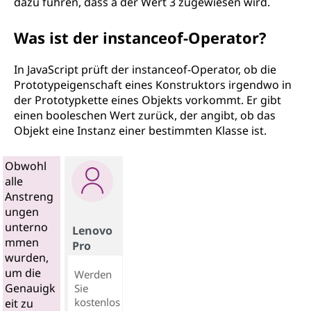
dazu führen, dass a der Wert 3 zugewiesen wird.
Was ist der instanceof-Operator?
In JavaScript prüft der instanceof-Operator, ob die
Prototypeigenschaft eines Konstruktors irgendwo in
der Prototypkette eines Objekts vorkommt. Er gibt
einen booleschen Wert zurück, der angibt, ob das
Objekt eine Instanz einer bestimmten Klasse ist.
Obwohl
alle
Anstreng
ungen
unterno
Lenovo
mmen
Pro
wurden,
um die
Werden
Genauigk
Sie
kostenlos
eit zu