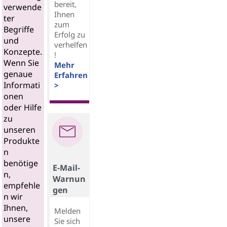
bereit,
verwende
Ihnen
ter
zum
Begriffe
Erfolg zu
und
verhelfen
Konzepte.
!
Wenn Sie
Mehr
genaue
Erfahren
Informati
>
onen
oder Hilfe
zu
unseren
Produkte
n
benötige
E-Mail-
n,
Warnun
empfehle
gen
n wir
Ihnen,
Melden
unsere
Sie sich