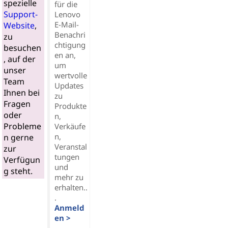
spezielle
für die
Support-
Lenovo
E-Mail-
Website
,
Benachri
zu
chtigung
besuchen
en an,
, auf der
um
unser
wertvolle
Team
Updates
Ihnen bei
zu
Fragen
Produkte
oder
n,
Probleme
Verkäufe
n,
n gerne
Veranstal
zur
tungen
Verfügun
und
g steht.
mehr zu
erhalten..
.
Anmeld
en >