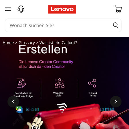
W
zum Hauptinhalt springen
a
s
i
Home
>
Glossary
> Was ist ein Callout?
s
t
C
a
l
l