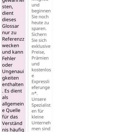
gewährlei
und
sten,
beginnen
dient
Sie noch
dieses
heute zu
Glossar
sparen.
nur zu
Sichern
Referenzz
Sie sich
wecken
exklusive
und kann
Preise,
Prämien
Fehler
und
oder
kostenlos
Ungenaui
e
gkeiten
Expressli
enthalten
eferunge
. Es dient
n*.
als
Unsere
allgemein
Spezialist
e Quelle
en für
für das
kleine
Unterneh
Verständ
men sind
nis häufig