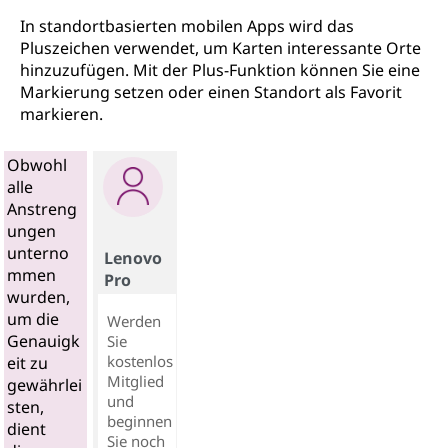
In standortbasierten mobilen Apps wird das
Pluszeichen verwendet, um Karten interessante Orte
hinzuzufügen. Mit der Plus-Funktion können Sie eine
Markierung setzen oder einen Standort als Favorit
markieren.
Obwohl
alle
Anstreng
ungen
unterno
Lenovo
mmen
Pro
wurden,
um die
Werden
Genauigk
Sie
kostenlos
eit zu
Mitglied
gewährlei
und
sten,
beginnen
dient
Sie noch