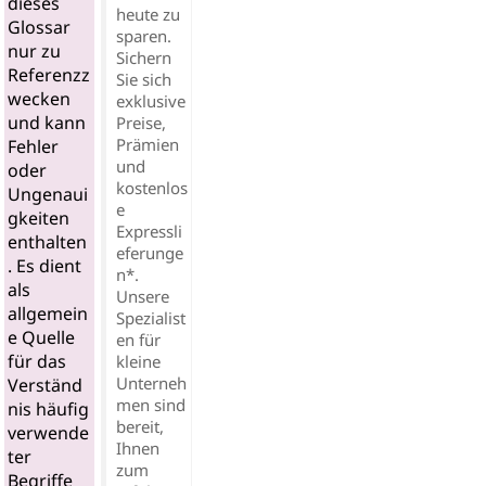
dieses
heute zu
Glossar
sparen.
nur zu
Sichern
Referenzz
Sie sich
wecken
exklusive
und kann
Preise,
Prämien
Fehler
und
oder
kostenlos
Ungenaui
e
gkeiten
Expressli
enthalten
eferunge
. Es dient
n*.
als
Unsere
allgemein
Spezialist
e Quelle
en für
für das
kleine
Unterneh
Verständ
men sind
nis häufig
bereit,
verwende
Ihnen
ter
zum
Begriffe