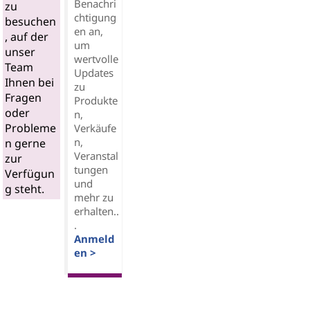
Benachri
zu
chtigung
besuchen
en an,
, auf der
um
unser
wertvolle
Team
Updates
Ihnen bei
zu
Fragen
Produkte
oder
n,
Probleme
Verkäufe
n,
n gerne
Veranstal
zur
tungen
Verfügun
und
g steht.
mehr zu
erhalten..
.
Anmeld
en >