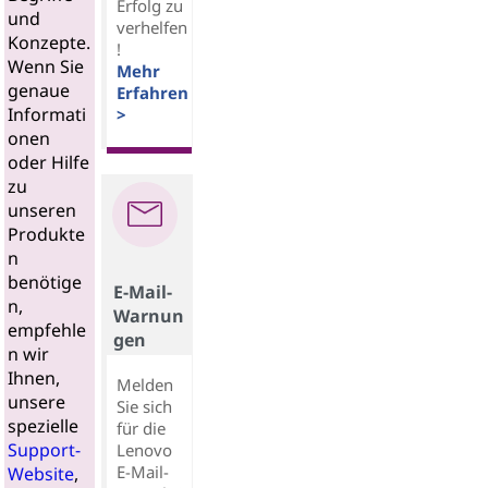
Erfolg zu
und
verhelfen
Konzepte.
!
Wenn Sie
Mehr
genaue
Erfahren
Informati
>
onen
oder Hilfe
zu
unseren
Produkte
n
benötige
E-Mail-
n,
Warnun
empfehle
gen
n wir
Ihnen,
Melden
unsere
Sie sich
spezielle
für die
Support-
Lenovo
E-Mail-
Website
,