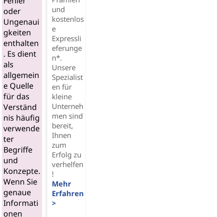
Fehler
und
oder
kostenlos
Ungenaui
e
gkeiten
Expressli
enthalten
eferunge
. Es dient
n*.
als
Unsere
allgemein
Spezialist
e Quelle
en für
für das
kleine
Unterneh
Verständ
men sind
nis häufig
bereit,
verwende
Ihnen
ter
zum
Begriffe
Erfolg zu
und
verhelfen
Konzepte.
!
Wenn Sie
Mehr
genaue
Erfahren
Informati
>
onen