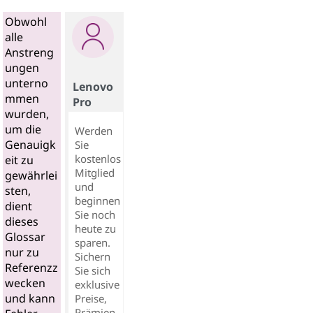
Obwohl
alle
Anstreng
ungen
unterno
Lenovo
mmen
Pro
wurden,
um die
Werden
Genauigk
Sie
kostenlos
eit zu
Mitglied
gewährlei
und
sten,
beginnen
dient
Sie noch
dieses
heute zu
Glossar
sparen.
nur zu
Sichern
Referenzz
Sie sich
wecken
exklusive
und kann
Preise,
Prämien