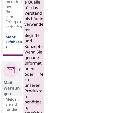
men sind
e Quelle
bereit,
für das
Ihnen
Verständ
zum
nis häufig
Erfolg zu
verwende
verhelfen
ter
!
Begriffe
Mehr
und
Erfahren
Konzepte.
>
Wenn Sie
genaue
Informati
onen
E
oder Hilfe
-
zu
Mail-
unseren
Warnun
Produkte
gen
n
Melden
benötige
Sie sich
n,
für die