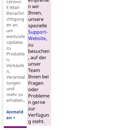
empfehle
Lenovo
n wir
E-Mail-
Ihnen,
Benachri
chtigung
unsere
en an,
spezielle
um
Support-
wertvolle
Website
,
Updates
zu
zu
besuchen
Produkte
, auf der
n,
unser
Verkäufe
Team
n,
Ihnen bei
Veranstal
tungen
Fragen
und
oder
mehr zu
Probleme
erhalten..
n gerne
.
zur
Anmeld
Verfügun
en >
g steht.