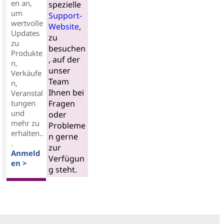
en an,
spezielle
um
Support-
wertvolle
Website
,
Updates
zu
zu
besuchen
Produkte
, auf der
n,
unser
Verkäufe
Team
n,
Ihnen bei
Veranstal
tungen
Fragen
und
oder
mehr zu
Probleme
erhalten..
n gerne
.
zur
Anmeld
Verfügun
en >
g steht.