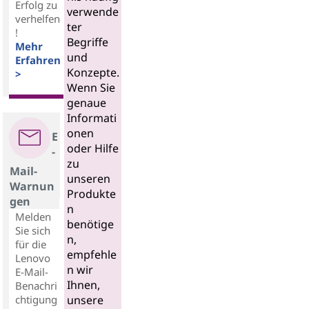
Erfolg zu
verwende
verhelfen
ter
!
Begriffe
Mehr
und
Erfahren
Konzepte.
>
Wenn Sie
genaue
Informati
onen
E
oder Hilfe
-
zu
Mail-
unseren
Warnun
Produkte
gen
n
Melden
benötige
Sie sich
n,
für die
empfehle
Lenovo
n wir
E-Mail-
Ihnen,
Benachri
chtigung
unsere