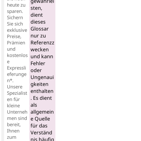
gewährlei
heute zu
sten,
sparen.
dient
Sichern
dieses
Sie sich
Glossar
exklusive
nur zu
Preise,
Referenzz
Prämien
und
wecken
kostenlos
und kann
e
Fehler
Expressli
oder
eferunge
Ungenaui
n*.
gkeiten
Unsere
enthalten
Spezialist
. Es dient
en für
als
kleine
allgemein
Unterneh
men sind
e Quelle
bereit,
für das
Ihnen
Verständ
zum
nis häufig