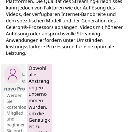
Plattformen. Die Qualität des Streaming-Erlebnisses
kann jedoch von Faktoren wie der Auflösung des
Videos, der verfügbaren Internet-Bandbreite und
dem spezifischen Modell und der Generation des
Celeron®-Prozessors abhängen. Videos mit höherer
Auflösung oder anspruchsvolle Streaming-
Anwendungen erfordern unter Umständen
leistungsstärkere Prozessoren für eine optimale
Leistung.
Obwohl
L
alle
e
Anstreng
ungen
novo Pro
unterno
Werden
mmen
Sie
wurden,
kostenlos
Mitglied
um die
und
Genauigk
beginnen
eit zu
Sie noch