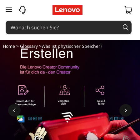
W
zum Hauptinhalt springen
a
s
i
Home
>
Glossary
>Was ist physischer Speicher?
s
t
p
h
y
s