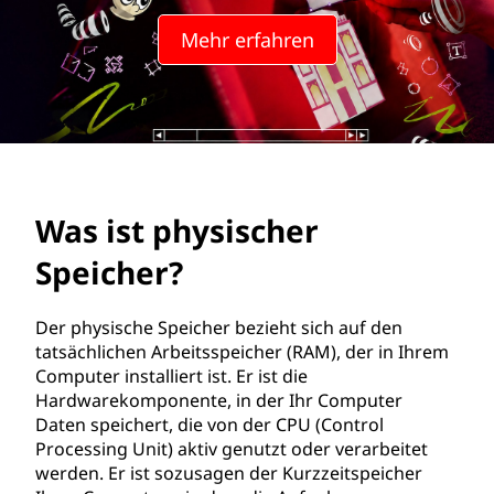
i
Mehr erfahren
k
a
l
i
Was ist physischer
s
Speicher?
c
h
Der physische Speicher bezieht sich auf den
tatsächlichen Arbeitsspeicher (RAM), der in Ihrem
e
Computer installiert ist. Er ist die
Hardwarekomponente, in der Ihr Computer
r
Daten speichert, die von der CPU (Control
Processing Unit) aktiv genutzt oder verarbeitet
S
werden. Er ist sozusagen der Kurzzeitspeicher