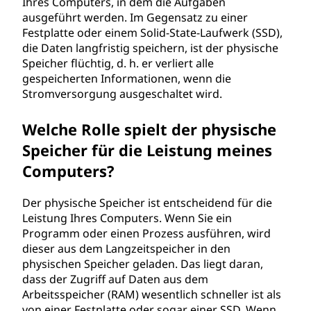
Ihres Computers, in dem die Aufgaben
p
ausgeführt werden. Im Gegensatz zu einer
Festplatte oder einem Solid-State-Laufwerk (SSD),
e
die Daten langfristig speichern, ist der physische
Speicher flüchtig, d. h. er verliert alle
i
gespeicherten Informationen, wenn die
Stromversorgung ausgeschaltet wird.
c
Welche Rolle spielt der physische
h
Speicher für die Leistung meines
e
Computers?
r
Der physische Speicher ist entscheidend für die
Leistung Ihres Computers. Wenn Sie ein
?
Programm oder einen Prozess ausführen, wird
dieser aus dem Langzeitspeicher in den
physischen Speicher geladen. Das liegt daran,
dass der Zugriff auf Daten aus dem
Arbeitsspeicher (RAM) wesentlich schneller ist als
von einer Festplatte oder sogar einer SSD. Wenn