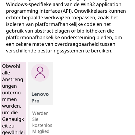
Windows-specifieke aard van de Win32 application
programming interface (API). Ontwikkelaars kunnen
echter bepaalde werkwijzen toepassen, zoals het
isoleren van platformafhankelijke code en het
gebruik van abstractielagen of bibliotheken die
platformonafhankelijke ondersteuning bieden, om
een zekere mate van overdraagbaarheid tussen
verschillende besturingssystemen te bereiken.
Obwohl
alle
Anstreng
ungen
unterno
Lenovo
mmen
Pro
wurden,
um die
Werden
Genauigk
Sie
kostenlos
eit zu
Mitglied
gewährlei