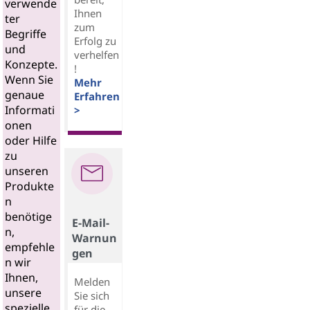
verwende
Ihnen
ter
zum
Begriffe
Erfolg zu
und
verhelfen
Konzepte.
!
Wenn Sie
Mehr
genaue
Erfahren
Informati
>
onen
oder Hilfe
zu
unseren
Produkte
n
benötige
E-Mail-
n,
Warnun
empfehle
gen
n wir
Ihnen,
Melden
unsere
Sie sich
spezielle
für die