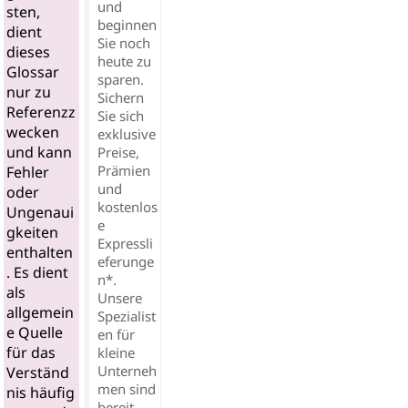
und
sten,
beginnen
dient
Sie noch
dieses
heute zu
Glossar
sparen.
nur zu
Sichern
Referenzz
Sie sich
wecken
exklusive
und kann
Preise,
Prämien
Fehler
und
oder
kostenlos
Ungenaui
e
gkeiten
Expressli
enthalten
eferunge
. Es dient
n*.
als
Unsere
allgemein
Spezialist
e Quelle
en für
für das
kleine
Unterneh
Verständ
men sind
nis häufig
bereit,