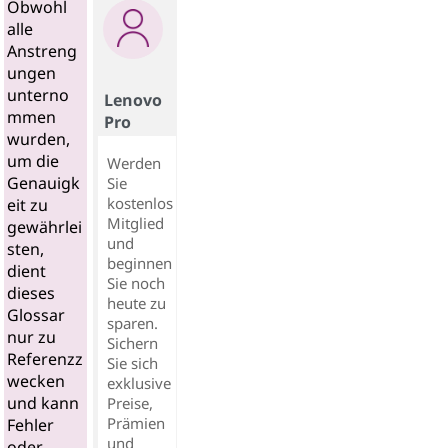
Obwohl
alle
Anstreng
ungen
unterno
Lenovo
mmen
Pro
wurden,
um die
Werden
Genauigk
Sie
kostenlos
eit zu
Mitglied
gewährlei
und
sten,
beginnen
dient
Sie noch
dieses
heute zu
Glossar
sparen.
nur zu
Sichern
Referenzz
Sie sich
wecken
exklusive
und kann
Preise,
Prämien
Fehler
und
oder