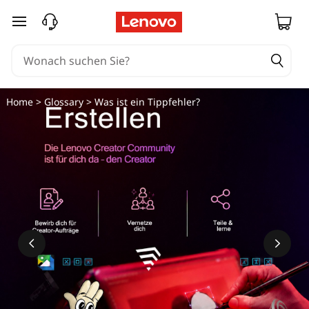
W
zum Hauptinhalt springen
a
s
i
Home
>
Glossary
> Was ist ein Tippfehler?
s
t
e
i
n
T