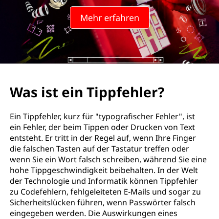
i
Mehr erfahren
p
p
f
e
Was ist ein Tippfehler?
h
Ein Tippfehler, kurz für "typografischer Fehler", ist
l
ein Fehler, der beim Tippen oder Drucken von Text
entsteht. Er tritt in der Regel auf, wenn Ihre Finger
e
die falschen Tasten auf der Tastatur treffen oder
wenn Sie ein Wort falsch schreiben, während Sie eine
r
hohe Tippgeschwindigkeit beibehalten. In der Welt
der Technologie und Informatik können Tippfehler
?
zu Codefehlern, fehlgeleiteten E-Mails und sogar zu
Sicherheitslücken führen, wenn Passwörter falsch
eingegeben werden. Die Auswirkungen eines