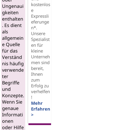
kostenlos
Ungenaui
e
gkeiten
Expressli
enthalten
eferunge
. Es dient
n*.
als
Unsere
allgemein
Spezialist
e Quelle
en für
für das
kleine
Unterneh
Verständ
men sind
nis häufig
bereit,
verwende
Ihnen
ter
zum
Begriffe
Erfolg zu
und
verhelfen
Konzepte.
!
Wenn Sie
Mehr
genaue
Erfahren
Informati
>
onen
oder Hilfe