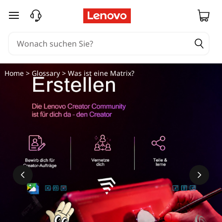
W
zum Hauptinhalt springen
a
s
i
Home
>
Glossary
> Was ist eine Matrix?
s
t
e
i
n
e