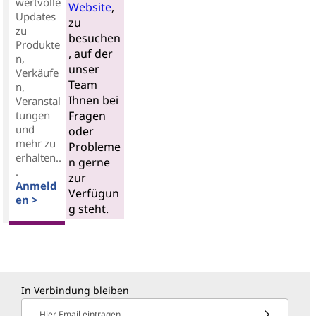
wertvolle
Website
,
Updates
zu
zu
besuchen
Produkte
, auf der
n,
unser
Verkäufe
Team
n,
Ihnen bei
Veranstal
tungen
Fragen
und
oder
mehr zu
Probleme
erhalten..
n gerne
.
zur
Anmeld
Verfügun
en >
g steht.
In Verbindung bleiben
Hier Email eintragen