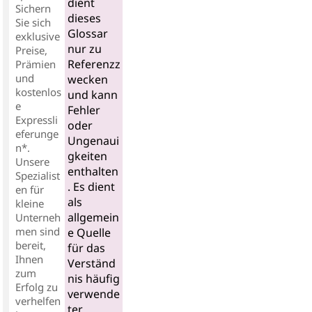
dient
Sichern
dieses
Sie sich
Glossar
exklusive
nur zu
Preise,
Referenzz
Prämien
und
wecken
kostenlos
und kann
e
Fehler
Expressli
oder
eferunge
Ungenaui
n*.
gkeiten
Unsere
enthalten
Spezialist
. Es dient
en für
als
kleine
allgemein
Unterneh
men sind
e Quelle
bereit,
für das
Ihnen
Verständ
zum
nis häufig
Erfolg zu
verwende
verhelfen
ter