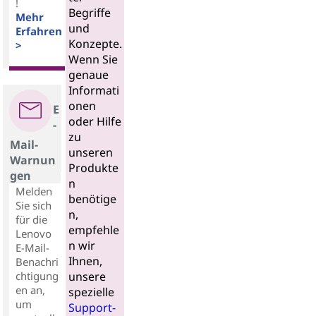
!
Begriffe
Mehr
und
Erfahren
Konzepte.
>
Wenn Sie
genaue
Informati
onen
E
oder Hilfe
-
zu
Mail-
unseren
Warnun
Produkte
gen
n
Melden
benötige
Sie sich
n,
für die
empfehle
Lenovo
n wir
E-Mail-
Ihnen,
Benachri
chtigung
unsere
en an,
spezielle
um
Support-