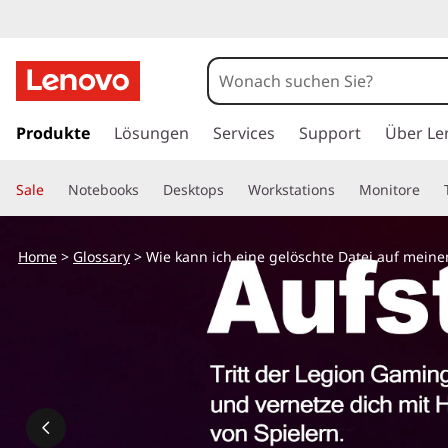
z
u
Produkte
Lösungen
Services
Support
Über Le
m
H
Sale
Notebooks
Desktops
Workstations
Monitore
a
u
p
Home
>
Glossary
> Wie kann ich eine gelöschte Datei auf mein
t
i
n
h
a
l
t
s
p