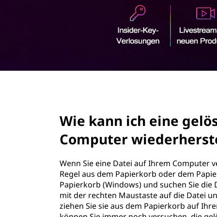
r
i
n
g
e
n
page hero 2/3
Wie kann ich eine gelö
Computer wiederherst
Wenn Sie eine Datei auf Ihrem Computer ve
Regel aus dem Papierkorb oder dem Papier
Papierkorb (Windows) und suchen Sie die Da
mit der rechten Maustaste auf die Datei u
ziehen Sie sie aus dem Papierkorb auf Ihr
können Sie immer noch versuchen, die gelö