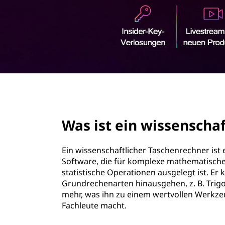
r
i
n
g
e
n
page hero 2/3
Was ist ein wissenscha
Ein wissenschaftlicher Taschenrechner ist 
Software, die für komplexe mathematisch
statistische Operationen ausgelegt ist. Er
Grundrechenarten hinausgehen, z. B. Trigo
mehr, was ihn zu einem wertvollen Werkzeu
Fachleute macht.