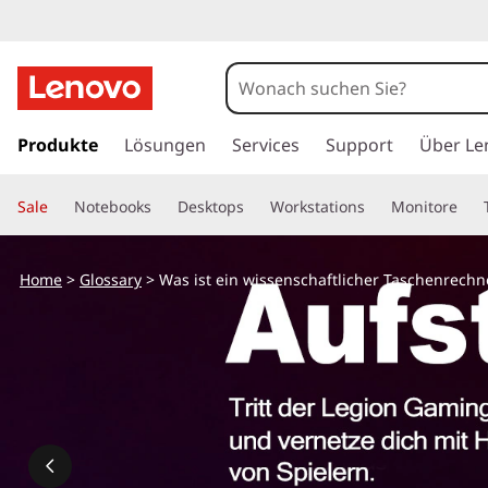
z
u
Produkte
Lösungen
Services
Support
Über Le
m
H
Sale
Notebooks
Desktops
Workstations
Monitore
a
u
p
Home
>
Glossary
> Was ist ein wissenschaftlicher Taschenrechn
t
i
n
h
a
l
t
s
p