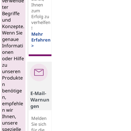
verwende
Ihnen
ter
zum
Begriffe
Erfolg zu
und
verhelfen
Konzepte.
!
Wenn Sie
Mehr
genaue
Erfahren
Informati
>
onen
oder Hilfe
zu
unseren
Produkte
n
benötige
E-Mail-
n,
Warnun
empfehle
gen
n wir
Ihnen,
Melden
unsere
Sie sich
spezielle
für die