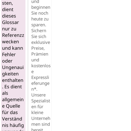
und
sten,
beginnen
dient
Sie noch
dieses
heute zu
Glossar
sparen.
nur zu
Sichern
Referenzz
Sie sich
wecken
exklusive
und kann
Preise,
Prämien
Fehler
und
oder
kostenlos
Ungenaui
e
gkeiten
Expressli
enthalten
eferunge
. Es dient
n*.
als
Unsere
allgemein
Spezialist
e Quelle
en für
für das
kleine
Unterneh
Verständ
men sind
nis häufig
bereit,