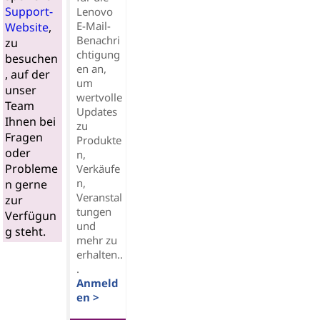
Support-
Lenovo
E-Mail-
Website
,
Benachri
zu
chtigung
besuchen
en an,
, auf der
um
unser
wertvolle
Team
Updates
Ihnen bei
zu
Fragen
Produkte
oder
n,
Probleme
Verkäufe
n,
n gerne
Veranstal
zur
tungen
Verfügun
und
g steht.
mehr zu
erhalten..
.
Anmeld
en >