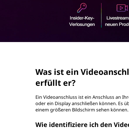
r
i
n
g
e
n
page hero 2/3
Was ist ein Videoansch
erfüllt er?
Ein Videoanschluss ist ein Anschluss an I
oder ein Display anschließen können. Es ü
einem größeren Bildschirm sehen können.
Wie identifiziere ich den V