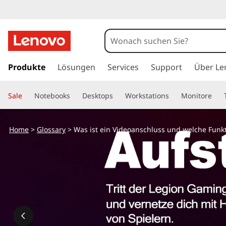
z
u
Produkte
Lösungen
Services
Support
Über Le
m
H
Sale
Notebooks
Desktops
Workstations
Monitore
a
u
p
Home
>
Glossary
> Was ist ein Videoanschluss und welche Funkti
t
i
n
h
a
l
t
s
p